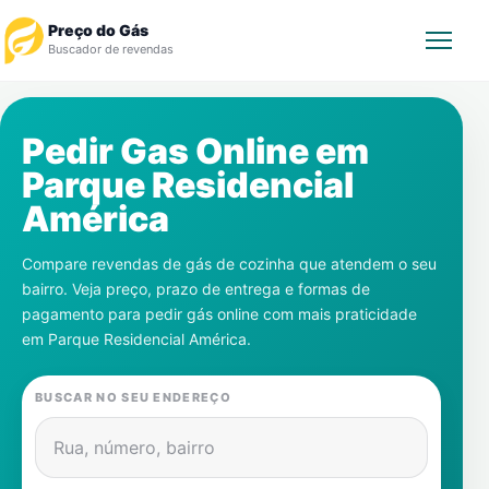
Preço do Gás
Buscador de revendas
Rastrear Pedido
Pedir Gas Online em
Parque Residencial
Revendedor
América
Notícias
Compare revendas de gás de cozinha que atendem o seu
bairro. Veja preço, prazo de entrega e formas de
Cadastre-se
pagamento para pedir gás online com mais praticidade
em
Parque Residencial América
.
Gás
BUSCAR NO SEU ENDEREÇO
Contatos
Rua, número, bairro