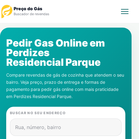
Preço do Gás
Buscador de revendas
Rastrear Pedido
Pedir Gas Online em
Perdizes
Revendedor
Residencial Parque
Notícias
Compare revendas de gás de cozinha que atendem o seu
bairro. Veja preço, prazo de entrega e formas de
Cadastre-se
pagamento para pedir gás online com mais praticidade
em
Perdizes Residencial Parque
.
Gás
BUSCAR NO SEU ENDEREÇO
Contatos
Rua, número, bairro