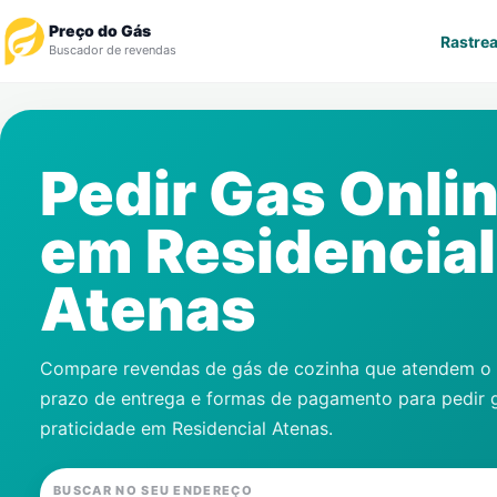
Preço do Gás
Rastrea
Buscador de revendas
Rastrear Pedido
Pedir Gas Onli
Revendedor
em
Residencial
Notícias
Atenas
Cadastre-se
Gás
Compare revendas de gás de cozinha que atendem o s
prazo de entrega e formas de pagamento para pedir 
Contatos
praticidade em
Residencial Atenas
.
BUSCAR NO SEU ENDEREÇO