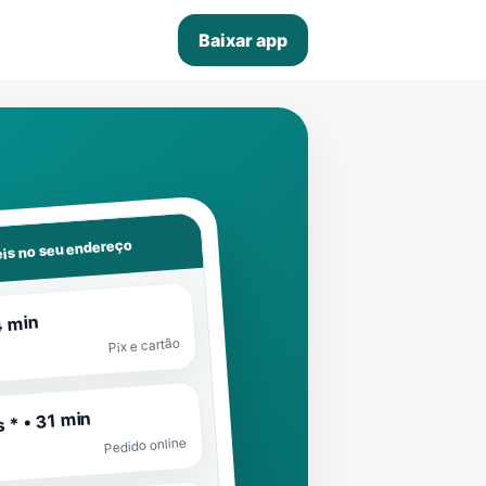
Baixar app
is no seu endereço
4 min
Pix e cartão
 * • 31 min
Pedido online