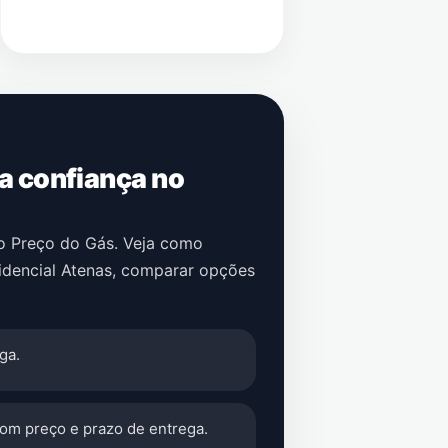
 a confiança no
no Preço do Gás. Veja como
idencial Atenas
, comparar opções
ga.
com preço e prazo de entrega.