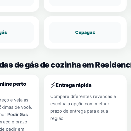
gás
Copagaz
ndas de gás de cozinha em Residenc
⚡
nline perto
Entrega rápida
Compare diferentes revendas e
eço e veja as
escolha a opção com melhor
óximas de você.
prazo de entrega para a sua
 por
Pedir Gas
região.
preço e prazo
 de pedir em