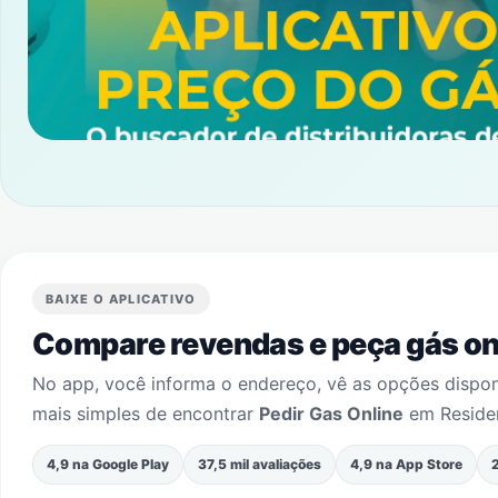
BAIXE O APLICATIVO
Compare revendas e peça gás onl
No app, você informa o endereço, vê as opções dispo
mais simples de encontrar
Pedir Gas Online
em
Reside
4,9 na Google Play
37,5 mil avaliações
4,9 na App Store
2