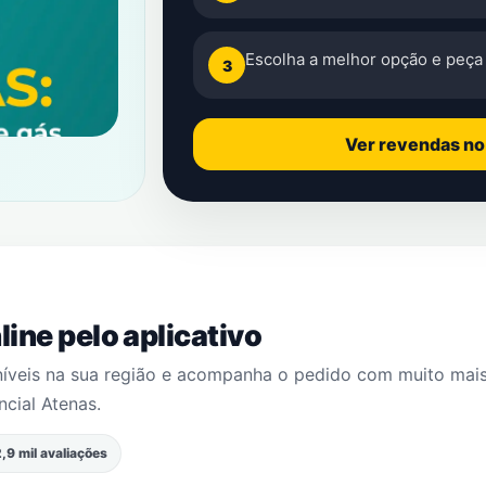
Escolha a melhor opção e peça 
3
Ver revendas n
ine pelo aplicativo
níveis na sua região e acompanha o pedido com muito mai
ncial Atenas
.
,9 mil avaliações