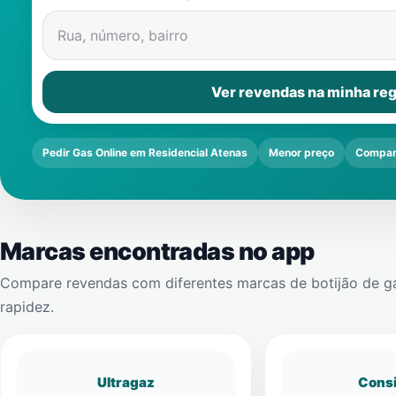
Rua, número, bairro
Ver revendas na minha reg
Pedir Gas Online em Residencial Atenas
Menor preço
Compar
Marcas encontradas no app
Compare revendas com diferentes marcas de botijão de g
rapidez.
Ultragaz
Cons