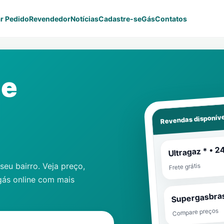
r Pedido
Revendedor
Notícias
Cadastre-se
Gás
Contatos
ne
Revendas disponíve
Ultragaz * • 2
eu bairro. Veja preço,
Frete grátis
gás online com mais
Supergasbras
Compare preços