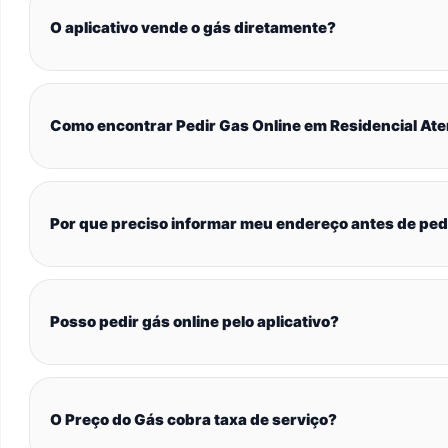
O aplicativo vende o gás diretamente?
Como encontrar Pedir Gas Online em Residencial At
Por que preciso informar meu endereço antes de ped
Posso pedir gás online pelo aplicativo?
O Preço do Gás cobra taxa de serviço?