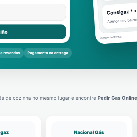
Consigaz * •
Atende seu bairr
ião
Imagem ilustrativa
e revendas
Pagamento na entrega
ás de cozinha no mesmo lugar e encontre
Pedir Gas Onlin
igaz
Nacional Gás