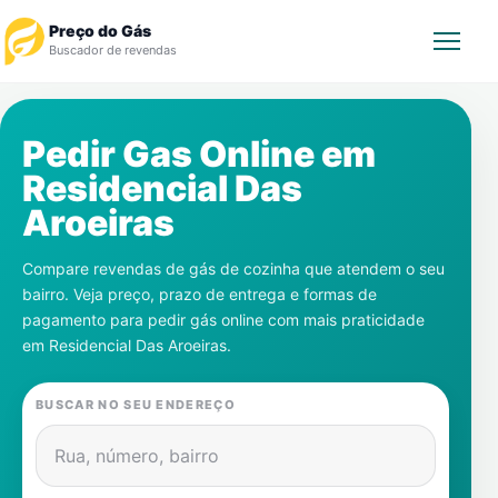
Preço do Gás
Buscador de revendas
Rastrear Pedido
Pedir Gas Online em
Residencial Das
Revendedor
Aroeiras
Notícias
Compare revendas de gás de cozinha que atendem o seu
bairro. Veja preço, prazo de entrega e formas de
Cadastre-se
pagamento para pedir gás online com mais praticidade
em
Residencial Das Aroeiras
.
Gás
BUSCAR NO SEU ENDEREÇO
Contatos
Rua, número, bairro