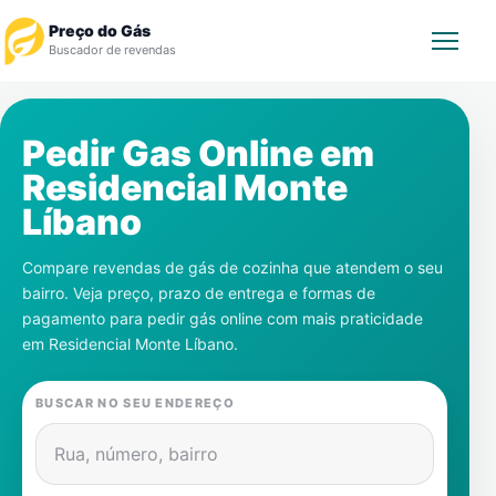
Preço do Gás
Buscador de revendas
Rastrear Pedido
Pedir Gas Online em
Residencial Monte
Revendedor
Líbano
Notícias
Compare revendas de gás de cozinha que atendem o seu
bairro. Veja preço, prazo de entrega e formas de
Cadastre-se
pagamento para pedir gás online com mais praticidade
em
Residencial Monte Líbano
.
Gás
BUSCAR NO SEU ENDEREÇO
Contatos
Rua, número, bairro