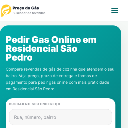
Preço do Gás
Buscador de revendas
Rastrear Pedido
Pedir Gas Online em
Residencial São
Revendedor
Pedro
Notícias
Compare revendas de gás de cozinha que atendem o seu
bairro. Veja preço, prazo de entrega e formas de
Cadastre-se
pagamento para pedir gás online com mais praticidade
em
Residencial São Pedro
.
Gás
BUSCAR NO SEU ENDEREÇO
Contatos
Rua, número, bairro