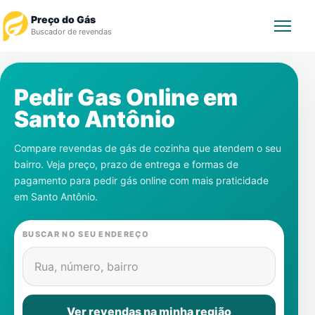
Preço do Gás
Buscador de revendas
Rastrear Pedido
Pedir Gas Online em
Santo Antônio
Revendedor
Compare revendas de gás de cozinha que atendem o seu
Notícias
bairro. Veja preço, prazo de entrega e formas de
pagamento para pedir gás online com mais praticidade
Cadastre-se
em
Santo Antônio
.
Gás
BUSCAR NO SEU ENDEREÇO
Contatos
Rua, número, bairro
Ver revendas na minha região