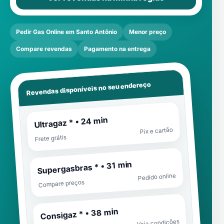
Pedir Gas Online em Santo Antônio
Menor preço
Compare revendas
Pagamento na entrega
Revendas disponíveis no seu endereço
Ultragaz * • 24 min
Pix e cartão
Frete grátis
Supergasbras * • 31 min
Pedido online
Compare preços
Consigaz * • 38 min
Veja condições