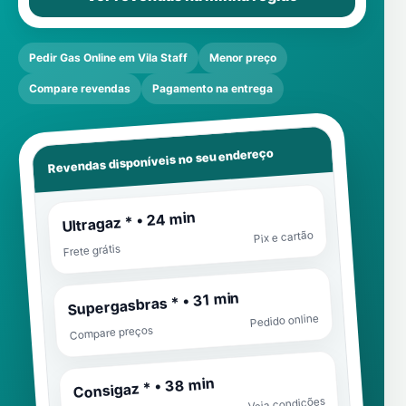
Pedir Gas Online em Vila Staff
Menor preço
Compare revendas
Pagamento na entrega
Revendas disponíveis no seu endereço
Ultragaz * • 24 min
Pix e cartão
Frete grátis
Supergasbras * • 31 min
Pedido online
Compare preços
Consigaz * • 38 min
Veja condições