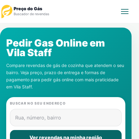
Preço do Gás
Buscador de revendas
Rastrear Pedido
Pedir Gas Online em
Vila Staff
Revendedor
Compare revendas de gás de cozinha que atendem o seu
Notícias
bairro. Veja preço, prazo de entrega e formas de
pagamento para pedir gás online com mais praticidade
Cadastre-se
em
Vila Staff
.
Gás
BUSCAR NO SEU ENDEREÇO
Contatos
Rua, número, bairro
Ver revendas na minha região