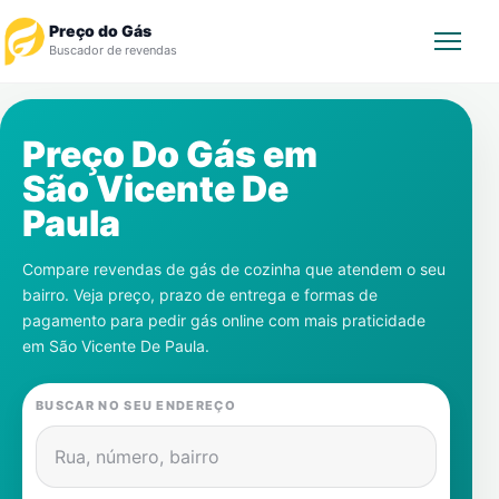
Preço do Gás
Buscador de revendas
Rastrear Pedido
Preço Do Gás em
São Vicente De
Revendedor
Paula
Notícias
Compare revendas de gás de cozinha que atendem o seu
bairro. Veja preço, prazo de entrega e formas de
Cadastre-se
pagamento para pedir gás online com mais praticidade
em
São Vicente De Paula
.
Gás
BUSCAR NO SEU ENDEREÇO
Contatos
Rua, número, bairro