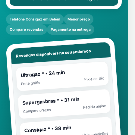
Telefone Consigaz em Belém
Menor preço
Compare revendas
Pagamento na entrega
Revendas disponíveis no seu endereço
Ultragaz * • 24 min
Pix e cartão
Frete grátis
Supergasbras * • 31 min
Pedido online
Compare preços
Consigaz * • 38 min
Veja condições