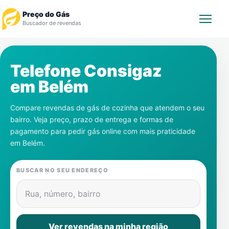
Preço do Gás
Buscador de revendas
Rastrear Pedido
Telefone Consigaz
em
Belém
Revendedor
Compare revendas de gás de cozinha que atendem o seu
Notícias
bairro. Veja preço, prazo de entrega e formas de
pagamento para pedir gás online com mais praticidade
Cadastre-se
em
Belém
.
Gás
BUSCAR NO SEU ENDEREÇO
Contatos
Rua, número, bairro
Ver revendas na minha região