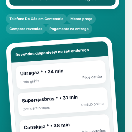
Telefone Do Gás em Centenário
Menor preço
Compare revendas
Pagamento na entrega
Revendas disponíveis no seu endereço
Ultragaz * • 24 min
Pix e cartão
Frete grátis
Supergasbras * • 31 min
Pedido online
Compare preços
Consigaz * • 38 min
Veja condições