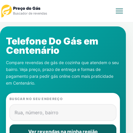
Preço do Gás
Buscador de revendas
Rastrear Pedido
Telefone Do Gás em
Centenário
Revendedor
Compare revendas de gás de cozinha que atendem o seu
Notícias
bairro. Veja preço, prazo de entrega e formas de
pagamento para pedir gás online com mais praticidade
Cadastre-se
em
Centenário
.
Gás
BUSCAR NO SEU ENDEREÇO
Contatos
Rua, número, bairro
Ver revendas na minha região