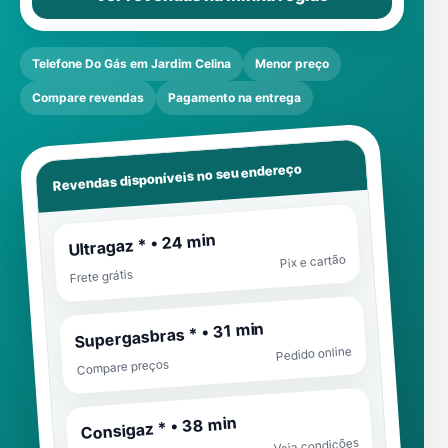
Telefone Do Gás em Jardim Celina
Menor preço
Compare revendas
Pagamento na entrega
Revendas disponíveis no seu endereço
Ultragaz * • 24 min
Pix e cartão
Frete grátis
Supergasbras * • 31 min
Pedido online
Compare preços
Consigaz * • 38 min
Veja condições