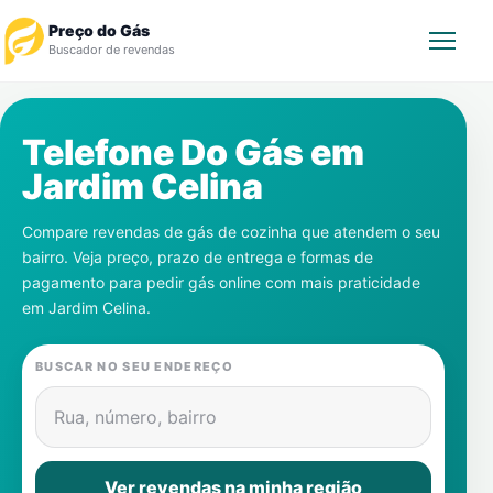
Preço do Gás
Buscador de revendas
Rastrear Pedido
Telefone Do Gás em
Jardim Celina
Revendedor
Compare revendas de gás de cozinha que atendem o seu
Notícias
bairro. Veja preço, prazo de entrega e formas de
pagamento para pedir gás online com mais praticidade
Cadastre-se
em
Jardim Celina
.
Gás
BUSCAR NO SEU ENDEREÇO
Contatos
Rua, número, bairro
Ver revendas na minha região