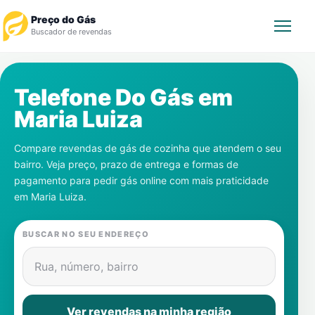
Preço do Gás
Buscador de revendas
Rastrear Pedido
Telefone Do Gás em
Maria Luiza
Revendedor
Compare revendas de gás de cozinha que atendem o seu
Notícias
bairro. Veja preço, prazo de entrega e formas de
pagamento para pedir gás online com mais praticidade
Cadastre-se
em
Maria Luiza
.
Gás
BUSCAR NO SEU ENDEREÇO
Contatos
Rua, número, bairro
Ver revendas na minha região