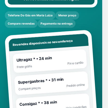
Telefone Do Gás em Maria Luiza
Menor preço
Compare revendas
Pagamento na entrega
Revendas disponíveis no seu endereço
Ultragaz * • 24 min
Pix e cartão
Frete grátis
Supergasbras * • 31 min
Pedido online
Compare preços
Consigaz * • 38 min
Veja condições