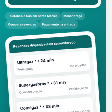
Telefone Do Gás em Santa Mônica
Menor preço
Compare revendas
Pagamento na entrega
Revendas disponíveis no seu endereço
Ultragaz * • 24 min
Pix e cartão
Frete grátis
Supergasbras * • 31 min
Pedido online
Compare preços
Consigaz * • 38 min
Veja condições