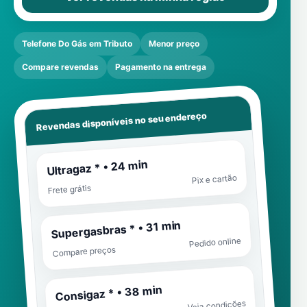
Telefone Do Gás em Tributo
Menor preço
Compare revendas
Pagamento na entrega
Revendas disponíveis no seu endereço
Ultragaz * • 24 min
Pix e cartão
Frete grátis
Supergasbras * • 31 min
Pedido online
Compare preços
Consigaz * • 38 min
Veja condições