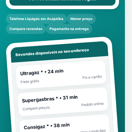
Telefone Liquigás em Acajutiba
Menor preço
Compare revendas
Pagamento na entrega
Revendas disponíveis no seu endereço
Ultragaz * • 24 min
Pix e cartão
Frete grátis
Supergasbras * • 31 min
Pedido online
Compare preços
Consigaz * • 38 min
Veja condições