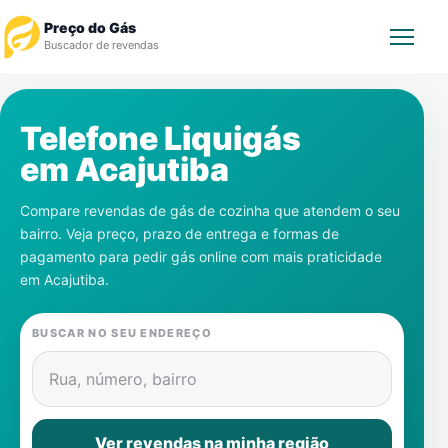
Preço do Gás
Buscador de revendas
Rastrear Pedido
Telefone Liquigás
em
Acajutiba
Revendedor
Compare revendas de gás de cozinha que atendem o seu
Notícias
bairro. Veja preço, prazo de entrega e formas de
pagamento para pedir gás online com mais praticidade
Cadastre-se
em
Acajutiba
.
Gás
BUSCAR NO SEU ENDEREÇO
Contatos
Rua, número, bairro
Ver revendas na minha região