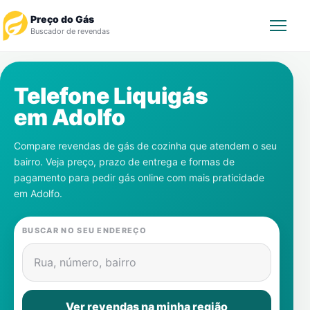
Preço do Gás
Buscador de revendas
Rastrear Pedido
Telefone Liquigás
em
Adolfo
Revendedor
Compare revendas de gás de cozinha que atendem o seu
Notícias
bairro. Veja preço, prazo de entrega e formas de
pagamento para pedir gás online com mais praticidade
Cadastre-se
em
Adolfo
.
Gás
BUSCAR NO SEU ENDEREÇO
Contatos
Rua, número, bairro
Ver revendas na minha região