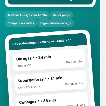
Telefone Liquigás em Adolfo
Menor preço
Compare revendas
Pagamento na entrega
Revendas disponíveis no seu endereço
Ultragaz * • 24 min
Pix e cartão
Frete grátis
Supergasbras * • 31 min
Pedido online
Compare preços
Consigaz * • 38 min
Veja condições