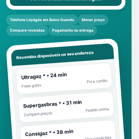
Telefone Liquigás em Baixo Guandu
Menor preço
Compare revendas
Pagamento na entrega
Revendas disponíveis no seu endereço
Ultragaz * • 24 min
Pix e cartão
Frete grátis
Supergasbras * • 31 min
Pedido online
Compare preços
Consigaz * • 38 min
Veja condições