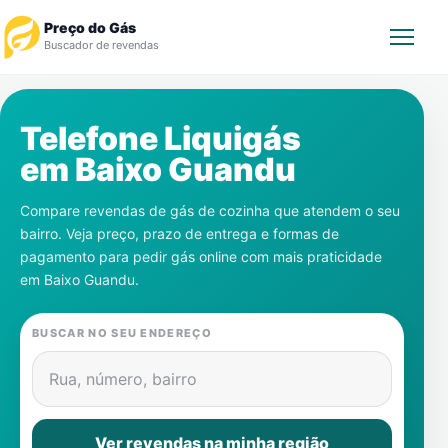
Preço do Gás
Buscador de revendas
Rastrear Pedido
Telefone Liquigás
em
Baixo Guandu
Revendedor
Compare revendas de gás de cozinha que atendem o seu
Notícias
bairro. Veja preço, prazo de entrega e formas de
pagamento para pedir gás online com mais praticidade
Cadastre-se
em
Baixo Guandu
.
Gás
BUSCAR NO SEU ENDEREÇO
Contatos
Rua, número, bairro
Ver revendas na minha região