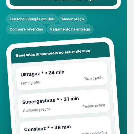
Telefone Liquigás em Buri
Menor preço
Compare revendas
Pagamento na entrega
Revendas disponíveis no seu endereço
Ultragaz * • 24 min
Pix e cartão
Frete grátis
Supergasbras * • 31 min
Pedido online
Compare preços
Consigaz * • 38 min
Veja condições