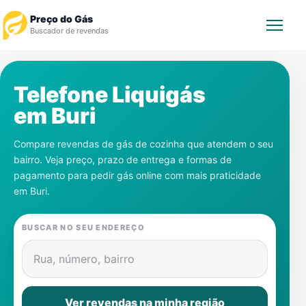
Preço do Gás
Buscador de revendas
Rastrear Pedido
Telefone Liquigás
em
Buri
Revendedor
Compare revendas de gás de cozinha que atendem o seu
Notícias
bairro. Veja preço, prazo de entrega e formas de
pagamento para pedir gás online com mais praticidade
Cadastre-se
em
Buri
.
Gás
BUSCAR NO SEU ENDEREÇO
Contatos
Rua, número, bairro
Ver revendas na minha região