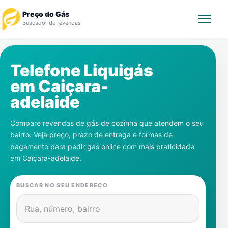
Preço do Gás
Buscador de revendas
Rastrear Pedido
Telefone Liquigás
em
Caiçara-
Revendedor
adelaide
Notícias
Compare revendas de gás de cozinha que atendem o seu
bairro. Veja preço, prazo de entrega e formas de
Cadastre-se
pagamento para pedir gás online com mais praticidade
em
Caiçara-adelaide
.
Gás
BUSCAR NO SEU ENDEREÇO
Contatos
Rua, número, bairro