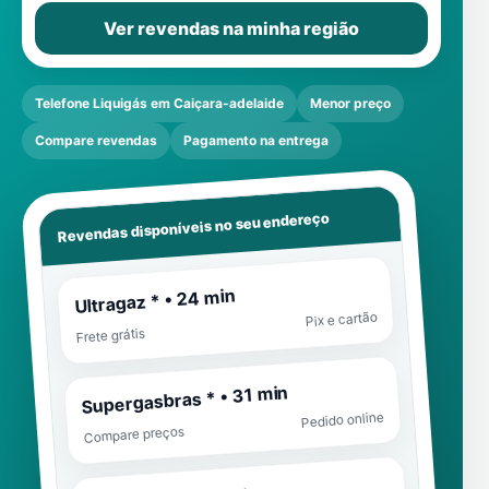
Ver revendas na minha região
Telefone Liquigás em Caiçara-adelaide
Menor preço
Compare revendas
Pagamento na entrega
Revendas disponíveis no seu endereço
Ultragaz * • 24 min
Pix e cartão
Frete grátis
Supergasbras * • 31 min
Pedido online
Compare preços