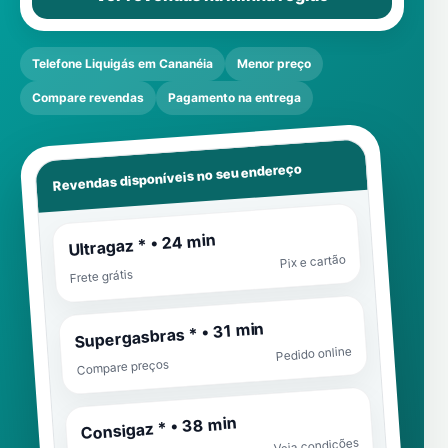
Telefone Liquigás em Cananéia
Menor preço
Compare revendas
Pagamento na entrega
Revendas disponíveis no seu endereço
Ultragaz * • 24 min
Pix e cartão
Frete grátis
Supergasbras * • 31 min
Pedido online
Compare preços
Consigaz * • 38 min
Veja condições