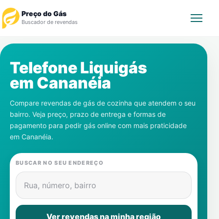
Preço do Gás
Buscador de revendas
Rastrear Pedido
Telefone Liquigás
em
Cananéia
Revendedor
Compare revendas de gás de cozinha que atendem o seu
Notícias
bairro. Veja preço, prazo de entrega e formas de
pagamento para pedir gás online com mais praticidade
Cadastre-se
em
Cananéia
.
Gás
BUSCAR NO SEU ENDEREÇO
Contatos
Rua, número, bairro
Ver revendas na minha região