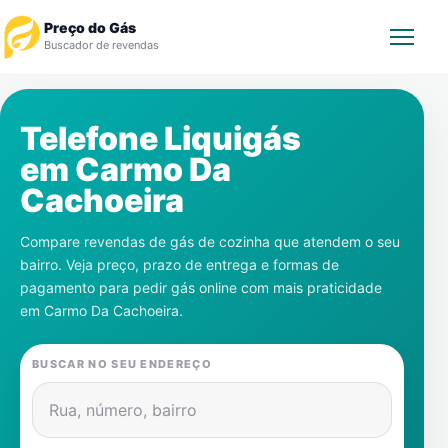
Preço do Gás
Buscador de revendas
Rastrear Pedido
Telefone Liquigás
em
Carmo Da
Revendedor
Cachoeira
Notícias
Compare revendas de gás de cozinha que atendem o seu
bairro. Veja preço, prazo de entrega e formas de
Cadastre-se
pagamento para pedir gás online com mais praticidade
em
Carmo Da Cachoeira
.
Gás
BUSCAR NO SEU ENDEREÇO
Contatos
Rua, número, bairro