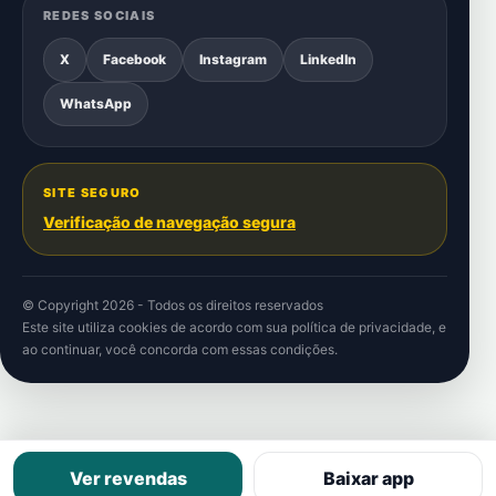
REDES SOCIAIS
X
Facebook
Instagram
LinkedIn
WhatsApp
SITE SEGURO
Verificação de navegação segura
© Copyright 2026 - Todos os direitos reservados
Este site utiliza cookies de acordo com sua
política de privacidade
, e
ao continuar, você concorda com essas condições.
Ver revendas
Baixar app