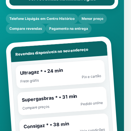
Telefone Liquigás em Centro Histórico
Menor preço
Compare revendas
Pagamento na entrega
Revendas disponíveis no seu endereço
Ultragaz * • 24 min
Pix e cartão
Frete grátis
Supergasbras * • 31 min
Pedido online
Compare preços
Consigaz * • 38 min
Veja condições