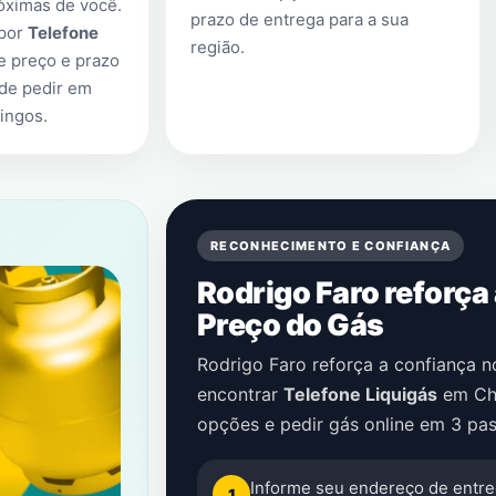
óximas de você.
prazo de entrega para a sua
 por
Telefone
região.
e preço e prazo
 de pedir em
ingos
.
RECONHECIMENTO E CONFIANÇA
Rodrigo Faro reforça
Preço do Gás
Rodrigo Faro reforça a confiança 
encontrar
Telefone Liquigás
em
Ch
opções e pedir gás online em 3 pas
Informe seu endereço de entre
1