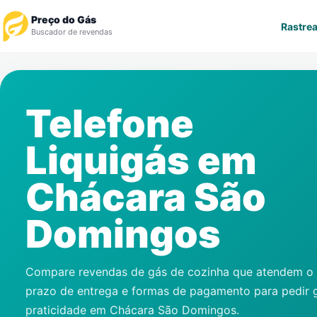
Preço do Gás
Rastrea
Buscador de revendas
Rastrear Pedido
Telefone
Revendedor
Liquigás em
Notícias
Chácara São
Cadastre-se
Domingos
Gás
Contatos
Compare revendas de gás de cozinha que atendem o s
prazo de entrega e formas de pagamento para pedir 
praticidade em
Chácara São Domingos
.