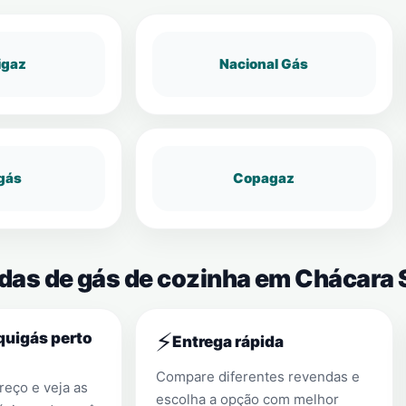
igaz
Nacional Gás
gás
Copagaz
endas de gás de cozinha em Chácar
⚡
quigás perto
Entrega rápida
Compare diferentes revendas e
eço e veja as
escolha a opção com melhor