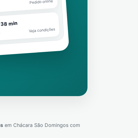
Pedido online
 38 min
Veja condições
o
ás
em
Chácara São Domingos
com