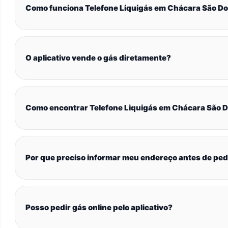
Como funciona Telefone Liquigás em Chácara São D
O aplicativo vende o gás diretamente?
Como encontrar Telefone Liquigás em Chácara São 
Por que preciso informar meu endereço antes de ped
Posso pedir gás online pelo aplicativo?