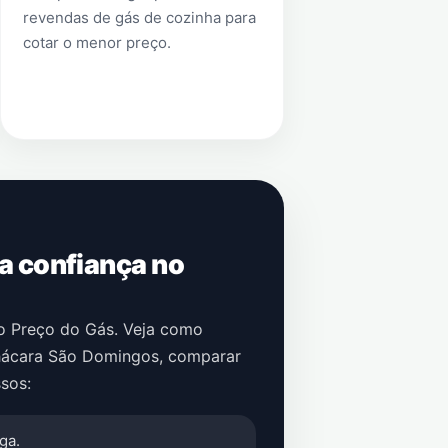
revendas de gás de cozinha para
cotar o menor preço.
 a confiança no
no Preço do Gás. Veja como
ácara São Domingos
, comparar
sos:
ga.