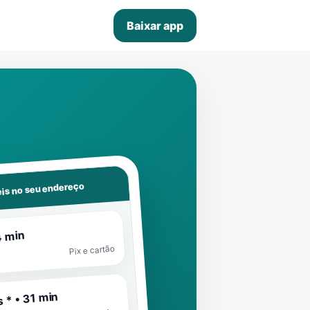
Baixar app
is no seu endereço
4 min
Pix e cartão
 * • 31 min