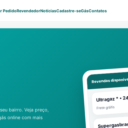
r Pedido
Revendedor
Notícias
Cadastre-se
Gás
Contatos
Revendas disponíve
Ultragaz * • 2
Frete grátis
eu bairro. Veja preço,
gás online com mais
Supergasbras