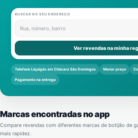
BUSCAR NO SEU ENDEREÇO
Rua, número, bairro
Ver revendas na minha reg
Telefone Liquigás em Chácara São Domingos
Menor preço
Co
Pagamento na entrega
Marcas encontradas no app
Compare revendas com diferentes marcas de botijão de g
mais rapidez.