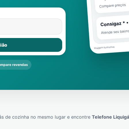
Compare preços
Consigaz * •
Atende seu bairr
ião
Imagem ilustrativa
mpare revendas
ás de cozinha no mesmo lugar e encontre
Telefone Liquig