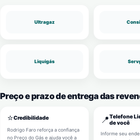
Ultragaz
Cons
Liquigás
Serv
Preço e prazo de entrega das rev
⭐
Telefone Li
📍
Credibilidade
de você
Rodrigo Faro reforça a confiança
Informe seu ender
no Preço do Gás e ajuda você a