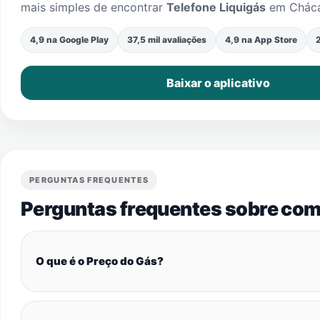
mais simples de encontrar
Telefone Liquigás
em
Chác
4,9 na Google Play
37,5 mil avaliações
4,9 na App Store
2
Baixar o aplicativo
PERGUNTAS FREQUENTES
Perguntas frequentes sobre com
O que é o Preço do Gás?