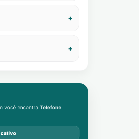
im você encontra
Telefone
icativo