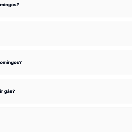
omingos?
Domingos?
ir gás?