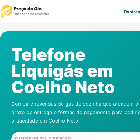
Preço do Gás
Rastrea
Buscador de revendas
Rastrear Pedido
Telefone
Revendedor
Liquigás em
Notícias
Coelho Neto
Cadastre-se
Gás
Compare revendas de gás de cozinha que atendem o s
prazo de entrega e formas de pagamento para pedir 
Contatos
praticidade em
Coelho Neto
.
BUSCAR NO SEU ENDEREÇO