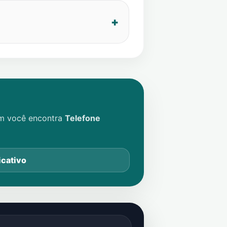
im você encontra
Telefone
icativo