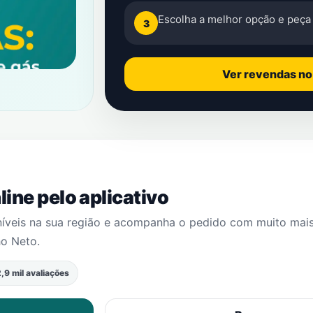
Escolha a melhor opção e peça 
3
Ver revendas n
ine pelo aplicativo
níveis na sua região e acompanha o pedido com muito mai
ho Neto
.
,9 mil avaliações