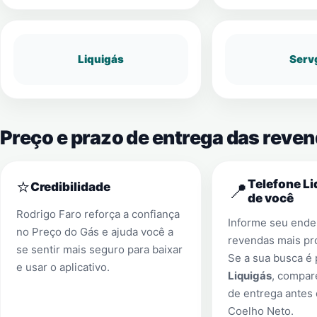
Liquigás
Serv
Preço e prazo de entrega das reve
⭐
Telefone Li
📍
Credibilidade
de você
Rodrigo Faro reforça a confiança
Informe seu ender
no Preço do Gás e ajuda você a
revendas mais pr
se sentir mais seguro para baixar
Se a sua busca é
e usar o aplicativo.
Liquigás
, compar
de entrega antes
Coelho Neto
.