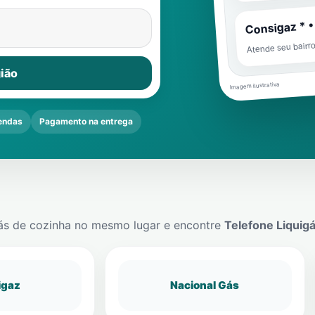
Consigaz * •
Atende seu bairr
ião
Imagem ilustrativa
endas
Pagamento na entrega
ás de cozinha no mesmo lugar e encontre
Telefone Liquig
igaz
Nacional Gás