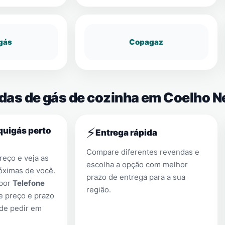
gás
Copagaz
ndas de gás de cozinha em Coelho N
⚡
quigás perto
Entrega rápida
Compare diferentes revendas e
eço e veja as
escolha a opção com melhor
óximas de você.
prazo de entrega para a sua
 por
Telefone
região.
e preço e prazo
 de pedir em