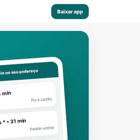
Baixar app
is no seu endereço
4 min
Pix e cartão
 * • 31 min
Pedido online