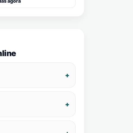
das agora
line