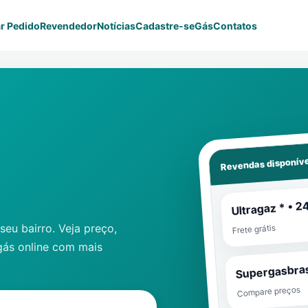
r Pedido
Revendedor
Notícias
Cadastre-se
Gás
Contatos
Revendas disponíve
Ultragaz * • 2
eu bairro. Veja preço,
Frete grátis
gás online com mais
Supergasbras
Compare preços