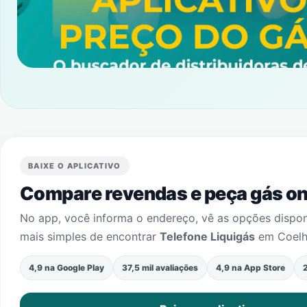
BAIXE O APLICATIVO
Compare revendas e peça gás onl
No app, você informa o endereço, vê as opções dispo
mais simples de encontrar
Telefone Liquigás
em
Coel
4,9 na Google Play
37,5 mil avaliações
4,9 na App Store
2