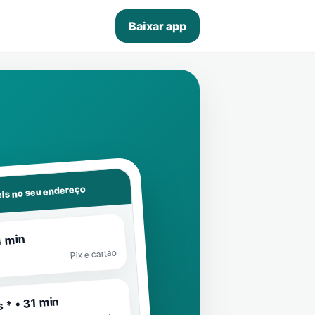
Baixar app
is no seu endereço
4 min
Pix e cartão
 * • 31 min