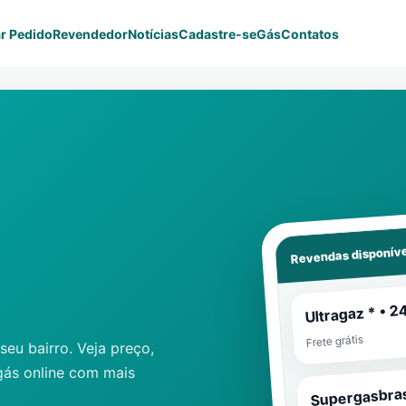
r Pedido
Revendedor
Notícias
Cadastre-se
Gás
Contatos
Revendas disponíve
Ultragaz * • 2
Frete grátis
eu bairro. Veja preço,
gás online com mais
Supergasbras