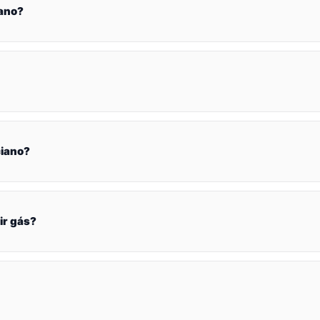
iano?
ciano?
ir gás?