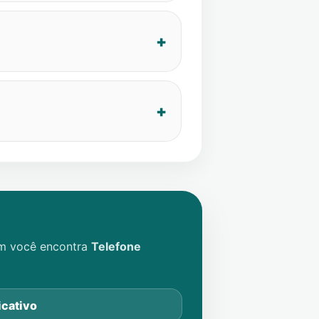
im você encontra
Telefone
icativo