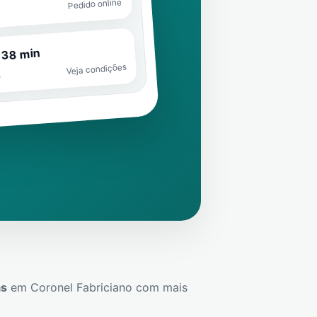
Pedido online
 38 min
Veja condições
o
ás
em
Coronel Fabriciano
com mais