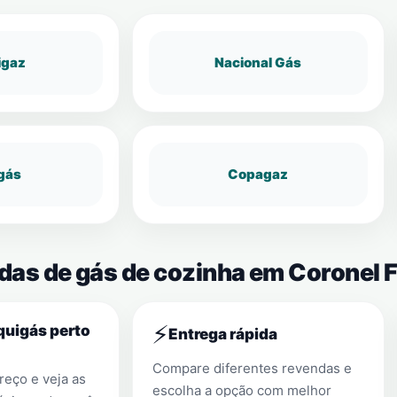
igaz
Nacional Gás
gás
Copagaz
ndas de gás de cozinha em Coronel 
⚡
quigás perto
Entrega rápida
Compare diferentes revendas e
eço e veja as
escolha a opção com melhor