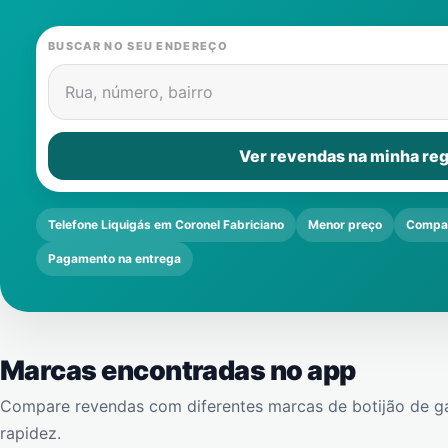
BUSCAR NO SEU ENDEREÇO
Rua, número, bairro
Ver revendas na minha reg
Telefone Liquigás em Coronel Fabriciano
Menor preço
Compar
Pagamento na entrega
Marcas encontradas no app
Compare revendas com diferentes marcas de botijão de g
rapidez.