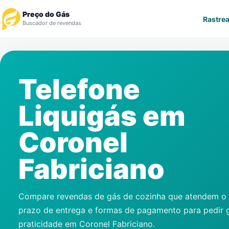
Preço do Gás
Rastrea
Buscador de revendas
Rastrear Pedido
Telefone
Revendedor
Liquigás em
Notícias
Coronel
Cadastre-se
Fabriciano
Gás
Contatos
Compare revendas de gás de cozinha que atendem o s
prazo de entrega e formas de pagamento para pedir 
praticidade em
Coronel Fabriciano
.