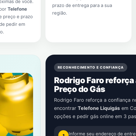
óximas de você.
prazo de entrega para a sua
 por
Telefone
região.
e preço e prazo
 de pedir em
no
.
RECONHECIMENTO E CONFIANÇA
Rodrigo Faro reforça
Preço do Gás
Rodrigo Faro reforça a confiança 
encontrar
Telefone Liquigás
em
Co
opções e pedir gás online em 3 pas
Informe seu endereço de entre
1