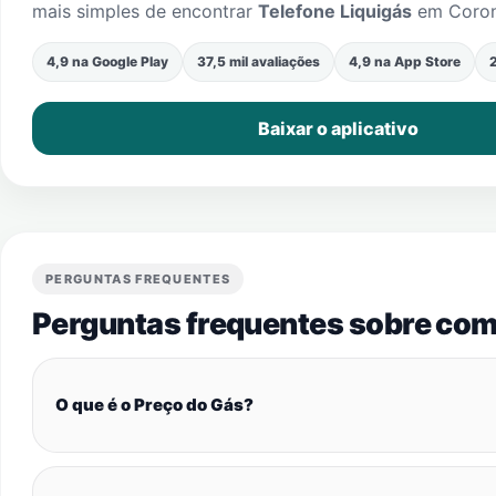
mais simples de encontrar
Telefone Liquigás
em
Coron
4,9 na Google Play
37,5 mil avaliações
4,9 na App Store
2
Baixar o aplicativo
PERGUNTAS FREQUENTES
Perguntas frequentes sobre com
O que é o Preço do Gás?