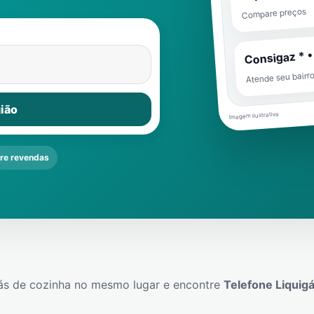
Compare preços
Consigaz * •
Atende seu bairr
ião
Imagem ilustrativa
e revendas
ás de cozinha no mesmo lugar e encontre
Telefone Liquig