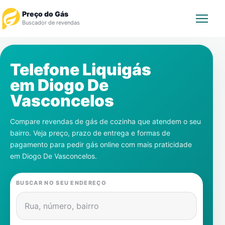
Preço do Gás
Buscador de revendas
Rastrear Pedido
Telefone Liquigás
em
Diogo De
Revendedor
Vasconcelos
Notícias
Compare revendas de gás de cozinha que atendem o seu
bairro. Veja preço, prazo de entrega e formas de
Cadastre-se
pagamento para pedir gás online com mais praticidade
em
Diogo De Vasconcelos
.
Gás
BUSCAR NO SEU ENDEREÇO
Contatos
Rua, número, bairro