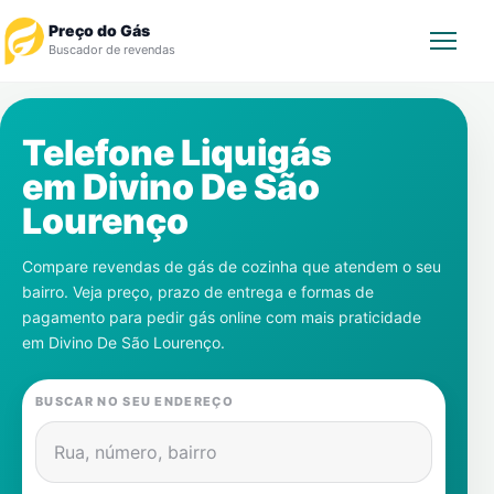
Preço do Gás
Buscador de revendas
Rastrear Pedido
Telefone Liquigás
em
Divino De São
Revendedor
Lourenço
Notícias
Compare revendas de gás de cozinha que atendem o seu
bairro. Veja preço, prazo de entrega e formas de
Cadastre-se
pagamento para pedir gás online com mais praticidade
em
Divino De São Lourenço
.
Gás
BUSCAR NO SEU ENDEREÇO
Contatos
Rua, número, bairro