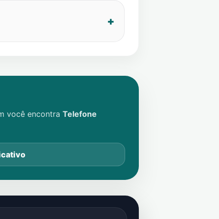
im você encontra
Telefone
icativo