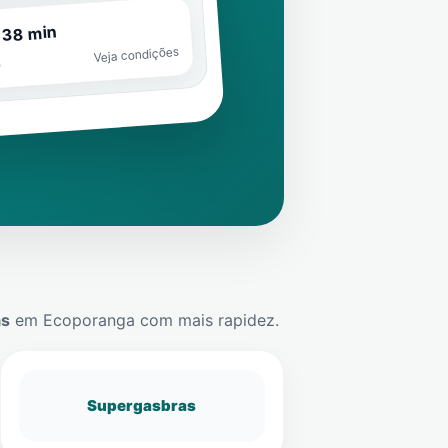
 38 min
Veja condições
o
ás
em
Ecoporanga
com mais rapidez.
Supergasbras