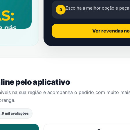
Escolha a melhor opção e peça 
3
Ver revendas n
ine pelo aplicativo
níveis na sua região e acompanha o pedido com muito mai
oranga
.
,9 mil avaliações