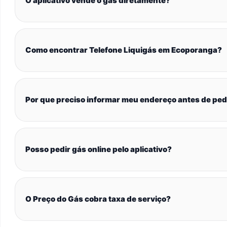
O aplicativo vende o gás diretamente?
Como encontrar Telefone Liquigás em Ecoporanga?
Por que preciso informar meu endereço antes de ped
Posso pedir gás online pelo aplicativo?
O Preço do Gás cobra taxa de serviço?