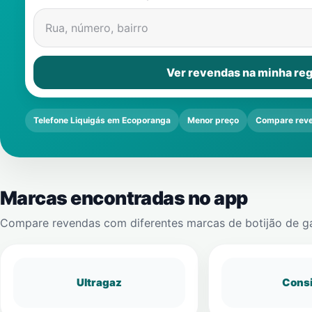
Rua, número, bairro
Ver revendas na minha reg
Telefone Liquigás em Ecoporanga
Menor preço
Compare rev
Marcas encontradas no app
Compare revendas com diferentes marcas de botijão de g
Ultragaz
Cons