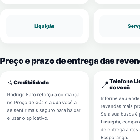
Liquigás
Serv
Preço e prazo de entrega das reve
⭐
Telefone Li
📍
Credibilidade
de você
Rodrigo Faro reforça a confiança
Informe seu ender
no Preço do Gás e ajuda você a
revendas mais pr
se sentir mais seguro para baixar
Se a sua busca é
e usar o aplicativo.
Liquigás
, compar
de entrega antes
Ecoporanga
.