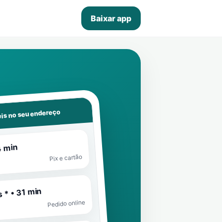
Baixar app
is no seu endereço
4 min
Pix e cartão
 * • 31 min
Pedido online