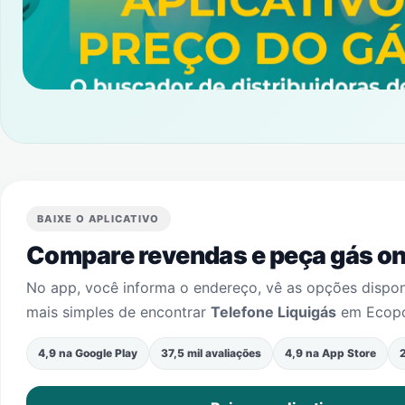
BAIXE O APLICATIVO
Compare revendas e peça gás onl
No app, você informa o endereço, vê as opções dispo
mais simples de encontrar
Telefone Liquigás
em
Ecop
4,9 na Google Play
37,5 mil avaliações
4,9 na App Store
2