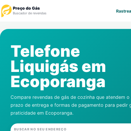
Preço do Gás
Rastrea
Buscador de revendas
Rastrear Pedido
Telefone
Revendedor
Liquigás em
Notícias
Ecoporanga
Cadastre-se
Gás
Compare revendas de gás de cozinha que atendem o s
prazo de entrega e formas de pagamento para pedir 
Contatos
praticidade em
Ecoporanga
.
BUSCAR NO SEU ENDEREÇO