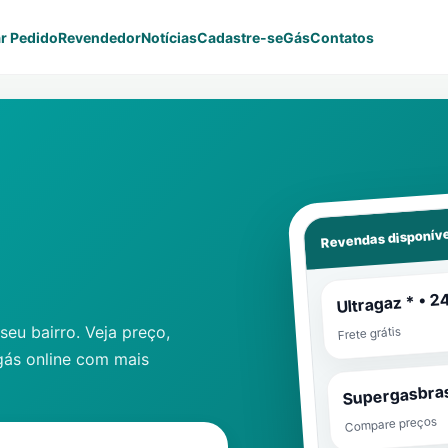
r Pedido
Revendedor
Notícias
Cadastre-se
Gás
Contatos
Revendas disponíve
Ultragaz * • 2
eu bairro. Veja preço,
Frete grátis
gás online com mais
Supergasbras
Compare preços