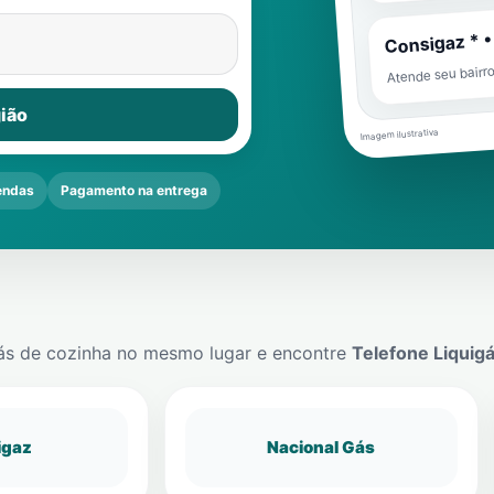
Consigaz * •
Atende seu bairr
ião
Imagem ilustrativa
endas
Pagamento na entrega
ás de cozinha no mesmo lugar e encontre
Telefone Liquig
igaz
Nacional Gás