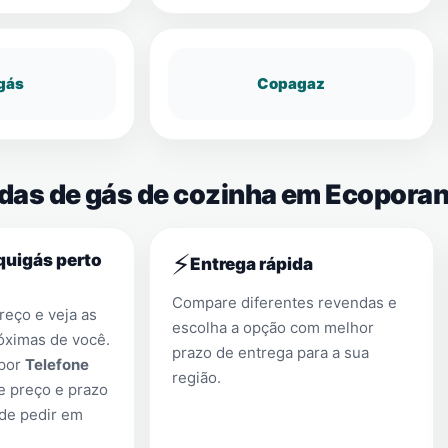
gás
Copagaz
ndas de gás de cozinha em Ecopora
⚡
quigás perto
Entrega rápida
Compare diferentes revendas e
eço e veja as
escolha a opção com melhor
óximas de você.
prazo de entrega para a sua
 por
Telefone
região.
e preço e prazo
 de pedir em