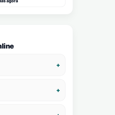
das agora
line