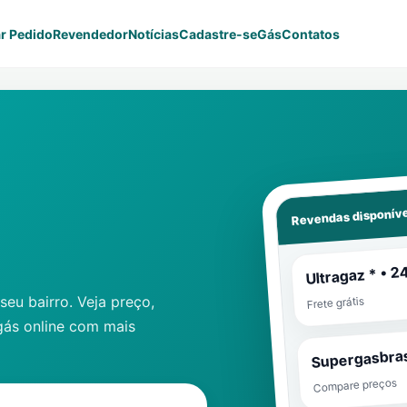
r Pedido
Revendedor
Notícias
Cadastre-se
Gás
Contatos
Revendas disponíve
Ultragaz * • 2
eu bairro. Veja preço,
Frete grátis
gás online com mais
Supergasbras
Compare preços