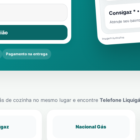
Consigaz * •
Atende seu bairr
ião
Imagem ilustrativa
Pagamento na entrega
ás de cozinha no mesmo lugar e encontre
Telefone Liquig
igaz
Nacional Gás