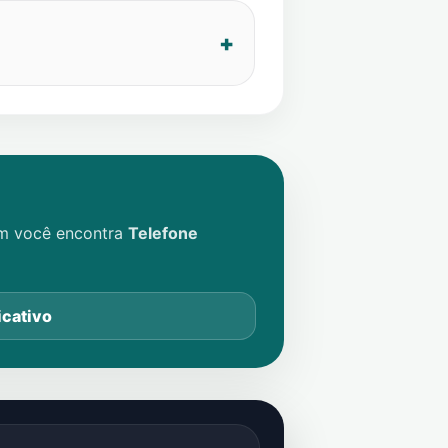
im você encontra
Telefone
icativo