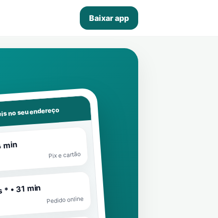
Baixar app
is no seu endereço
4 min
Pix e cartão
 * • 31 min
Pedido online