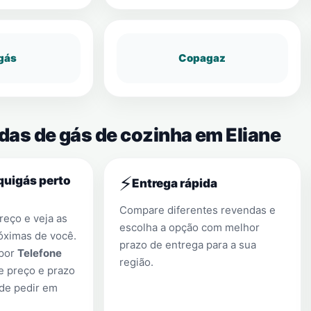
gás
Copagaz
das de gás de cozinha em Eliane
⚡
quigás perto
Entrega rápida
Compare diferentes revendas e
eço e veja as
escolha a opção com melhor
óximas de você.
prazo de entrega para a sua
 por
Telefone
região.
e preço e prazo
 de pedir em