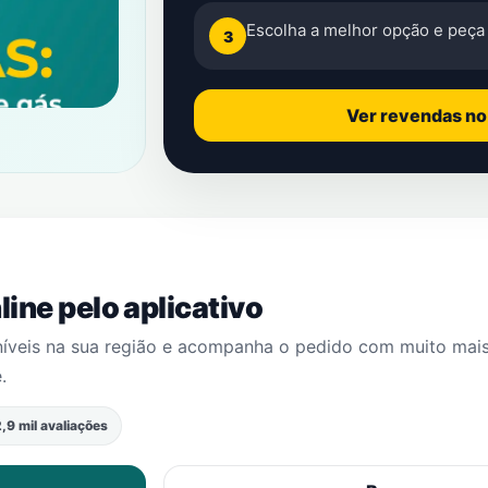
Escolha a melhor opção e peça 
3
Ver revendas n
ine pelo aplicativo
níveis na sua região e acompanha o pedido com muito mai
e
.
,9 mil avaliações