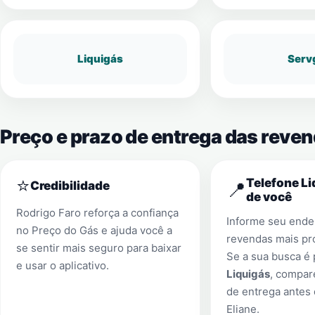
Liquigás
Serv
Preço e prazo de entrega das reven
⭐
Telefone Li
📍
Credibilidade
de você
Rodrigo Faro reforça a confiança
Informe seu ender
no Preço do Gás e ajuda você a
revendas mais pr
se sentir mais seguro para baixar
Se a sua busca é
e usar o aplicativo.
Liquigás
, compar
de entrega antes
Eliane
.