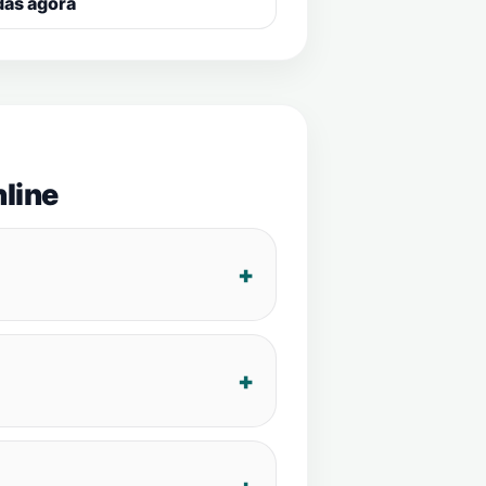
das agora
line