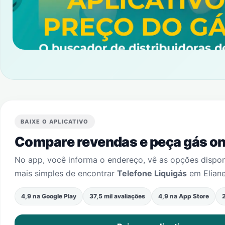
BAIXE O APLICATIVO
Compare revendas e peça gás onl
No app, você informa o endereço, vê as opções dispo
mais simples de encontrar
Telefone Liquigás
em
Elian
4,9 na Google Play
37,5 mil avaliações
4,9 na App Store
2