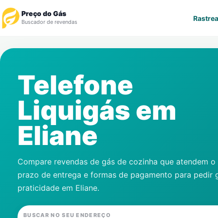
Preço do Gás
Rastrea
Buscador de revendas
Rastrear Pedido
Telefone
Revendedor
Liquigás em
Notícias
Eliane
Cadastre-se
Gás
Compare revendas de gás de cozinha que atendem o s
prazo de entrega e formas de pagamento para pedir 
Contatos
praticidade em
Eliane
.
BUSCAR NO SEU ENDEREÇO