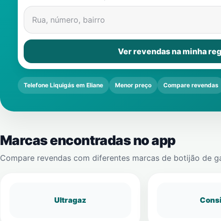
Rua, número, bairro
Ver revendas na minha reg
Telefone Liquigás em Eliane
Menor preço
Compare revendas
Marcas encontradas no app
Compare revendas com diferentes marcas de botijão de g
Ultragaz
Cons