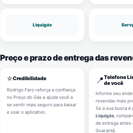
Liquigás
Serv
Preço e prazo de entrega das reve
⭐
Telefone Li
📍
Credibilidade
de você
Rodrigo Faro reforça a confiança
Informe seu ender
no Preço do Gás e ajuda você a
revendas mais pr
se sentir mais seguro para baixar
Se a sua busca é
e usar o aplicativo.
Liquigás
, compar
de entrega antes
Guarantã
.