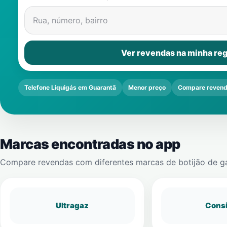
Rua, número, bairro
Ver revendas na minha reg
Telefone Liquigás em Guarantã
Menor preço
Compare reven
Marcas encontradas no app
Compare revendas com diferentes marcas de botijão de g
Ultragaz
Cons