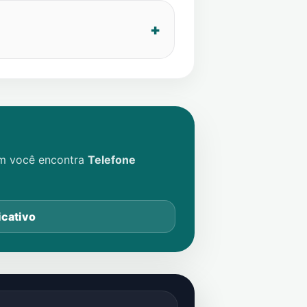
im você encontra
Telefone
icativo