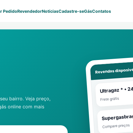
r Pedido
Revendedor
Notícias
Cadastre-se
Gás
Contatos
Revendas disponíve
Ultragaz * • 2
eu bairro. Veja preço,
Frete grátis
gás online com mais
Supergasbras
Compare preços