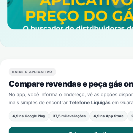
BAIXE O APLICATIVO
Compare revendas e peça gás onl
No app, você informa o endereço, vê as opções dispo
mais simples de encontrar
Telefone Liquigás
em
Guar
4,9 na Google Play
37,5 mil avaliações
4,9 na App Store
2