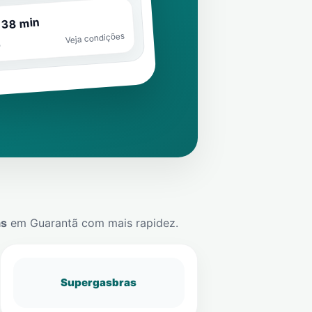
 38 min
Veja condições
o
ás
em
Guarantã
com mais rapidez.
Supergasbras