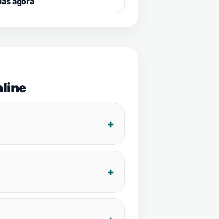
das agora
line