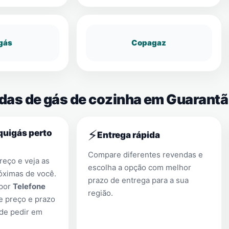
gás
Copagaz
ndas de gás de cozinha em Guarantã
⚡
quigás perto
Entrega rápida
Compare diferentes revendas e
eço e veja as
escolha a opção com melhor
óximas de você.
prazo de entrega para a sua
 por
Telefone
região.
e preço e prazo
 de pedir em