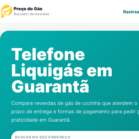
Preço do Gás
Rastrea
Buscador de revendas
Rastrear Pedido
Telefone
Revendedor
Liquigás em
Notícias
Guarantã
Cadastre-se
Gás
Compare revendas de gás de cozinha que atendem o s
prazo de entrega e formas de pagamento para pedir 
Contatos
praticidade em
Guarantã
.
BUSCAR NO SEU ENDEREÇO