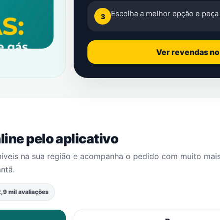
Escolha a melhor opção e peça 
3
Ver revendas n
ine pelo aplicativo
níveis na sua região e acompanha o pedido com muito mai
antã
.
,9 mil avaliações