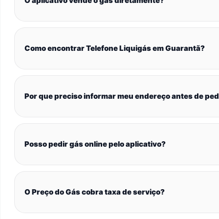
O aplicativo vende o gás diretamente?
Como encontrar Telefone Liquigás em Guarantã?
Por que preciso informar meu endereço antes de ped
Posso pedir gás online pelo aplicativo?
O Preço do Gás cobra taxa de serviço?