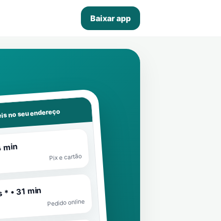
Baixar app
is no seu endereço
4 min
Pix e cartão
 * • 31 min
Pedido online