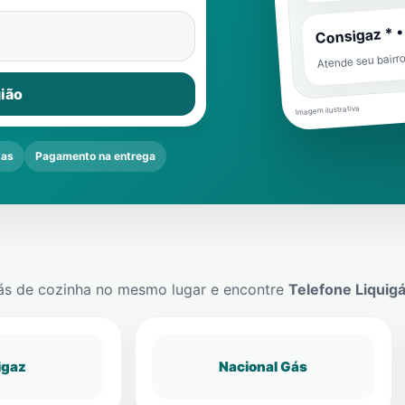
Consigaz * •
Atende seu bairr
ião
Imagem ilustrativa
das
Pagamento na entrega
ás de cozinha no mesmo lugar e encontre
Telefone Liquig
igaz
Nacional Gás