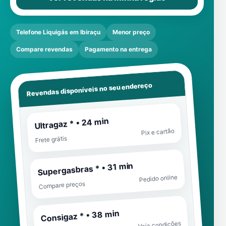
Telefone Liquigás em Ibiraçu
Menor preço
Compare revendas
Pagamento na entrega
Revendas disponíveis no seu endereço
Ultragaz * • 24 min
Pix e cartão
Frete grátis
Supergasbras * • 31 min
Pedido online
Compare preços
Consigaz * • 38 min
Veja condições