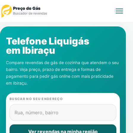
Preço do Gás
Buscador de revendas
Rastrear Pedido
Telefone Liquigás
em
Ibiraçu
Revendedor
Compare revendas de gás de cozinha que atendem o seu
Notícias
bairro. Veja preço, prazo de entrega e formas de
pagamento para pedir gás online com mais praticidade
Cadastre-se
em
Ibiraçu
.
Gás
BUSCAR NO SEU ENDEREÇO
Contatos
Rua, número, bairro
Ver revendas na minha região