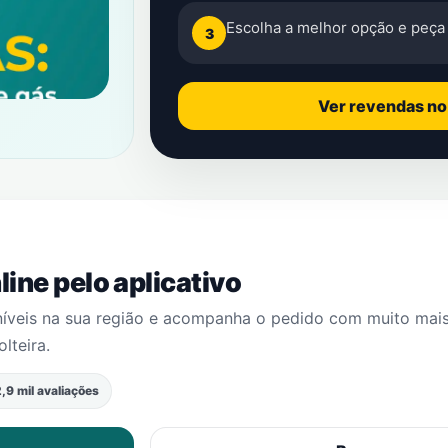
Escolha a melhor opção e peça 
3
Ver revendas n
ine pelo aplicativo
níveis na sua região e acompanha o pedido com muito mai
olteira
.
,9 mil avaliações