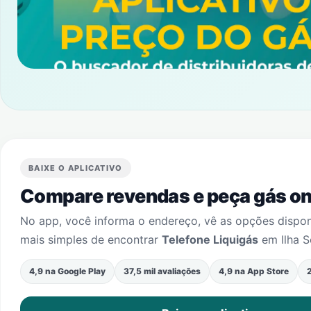
BAIXE O APLICATIVO
Compare revendas e peça gás onl
No app, você informa o endereço, vê as opções dispo
mais simples de encontrar
Telefone Liquigás
em
Ilha S
4,9 na Google Play
37,5 mil avaliações
4,9 na App Store
2