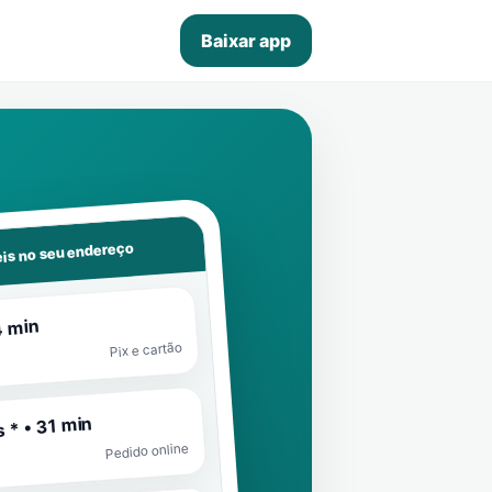
Baixar app
is no seu endereço
4 min
Pix e cartão
 * • 31 min
Pedido online