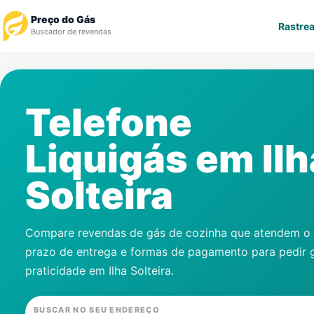
Preço do Gás
Rastrea
Buscador de revendas
Rastrear Pedido
Telefone
Revendedor
Liquigás em
Il
Notícias
Solteira
Cadastre-se
Gás
Compare revendas de gás de cozinha que atendem o s
prazo de entrega e formas de pagamento para pedir 
Contatos
praticidade em
Ilha Solteira
.
BUSCAR NO SEU ENDEREÇO