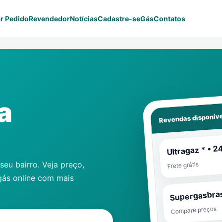
r Pedido
Revendedor
Notícias
Cadastre-se
Gás
Contatos
ha
Revendas disponíve
Ultragaz * • 2
eu bairro. Veja preço,
Frete grátis
gás online com mais
Supergasbras
Compare preços