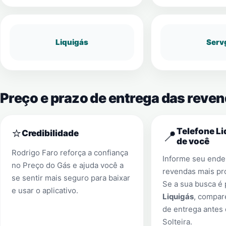
Liquigás
Serv
Preço e prazo de entrega das reven
⭐
Telefone Li
📍
Credibilidade
de você
Rodrigo Faro reforça a confiança
Informe seu ender
no Preço do Gás e ajuda você a
revendas mais pr
se sentir mais seguro para baixar
Se a sua busca é
e usar o aplicativo.
Liquigás
, compar
de entrega antes
Solteira
.