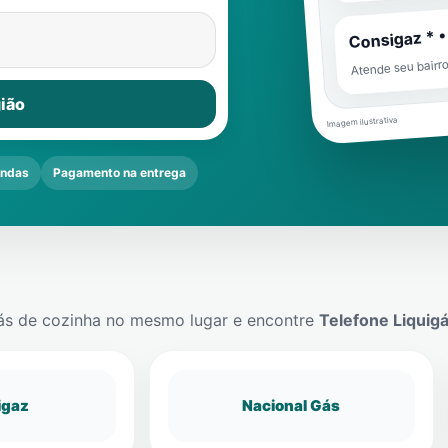
Consigaz * •
Atende seu bairr
ião
Imagem ilustrativa
endas
Pagamento na entrega
ás de cozinha no mesmo lugar e encontre
Telefone Liquig
igaz
Nacional Gás