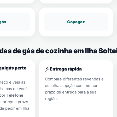
gás
Copagaz
das de gás de cozinha em Ilha Solte
⚡
quigás perto
Entrega rápida
Compare diferentes revendas e
eço e veja as
escolha a opção com melhor
óximas de você.
prazo de entrega para a sua
 por
Telefone
região.
e preço e prazo
 de pedir em
Ilha