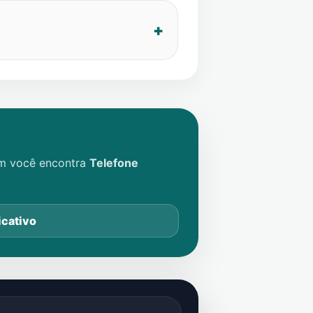
im você encontra
Telefone
icativo