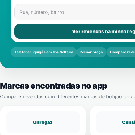
Rua, número, bairro
Ver revendas na minha reg
Telefone Liquigás em Ilha Solteira
Menor preço
Compare rev
Marcas encontradas no app
Compare revendas com diferentes marcas de botijão de g
Ultragaz
Cons