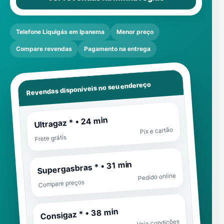
Telefone Liquigás em Ipanema
Menor preço
Compare revendas
Pagamento na entrega
Revendas disponíveis no seu endereço
Ultragaz * • 24 min
Pix e cartão
Frete grátis
Supergasbras * • 31 min
Pedido online
Compare preços
Consigaz * • 38 min
Veja condições