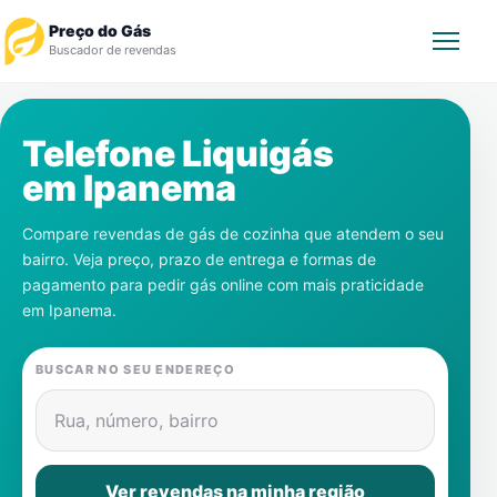
Preço do Gás
Buscador de revendas
Rastrear Pedido
Telefone Liquigás
em
Ipanema
Revendedor
Compare revendas de gás de cozinha que atendem o seu
Notícias
bairro. Veja preço, prazo de entrega e formas de
pagamento para pedir gás online com mais praticidade
Cadastre-se
em
Ipanema
.
Gás
BUSCAR NO SEU ENDEREÇO
Contatos
Rua, número, bairro
Ver revendas na minha região