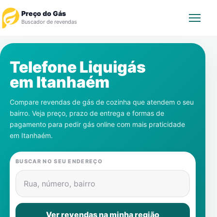
Preço do Gás
Buscador de revendas
Rastrear Pedido
Telefone Liquigás
em
Itanhaém
Revendedor
Compare revendas de gás de cozinha que atendem o seu
Notícias
bairro. Veja preço, prazo de entrega e formas de
pagamento para pedir gás online com mais praticidade
Cadastre-se
em
Itanhaém
.
Gás
BUSCAR NO SEU ENDEREÇO
Contatos
Rua, número, bairro
Ver revendas na minha região