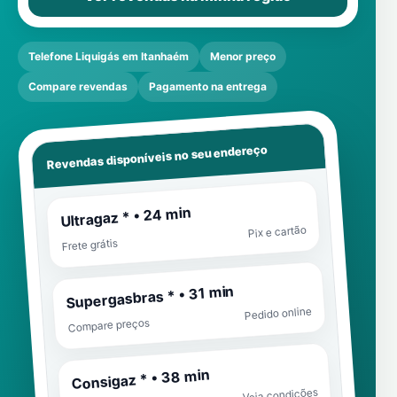
Telefone Liquigás em Itanhaém
Menor preço
Compare revendas
Pagamento na entrega
Revendas disponíveis no seu endereço
Ultragaz * • 24 min
Pix e cartão
Frete grátis
Supergasbras * • 31 min
Pedido online
Compare preços
Consigaz * • 38 min
Veja condições