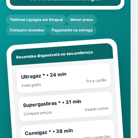
Telefone Liquigás em Itirapuã
Menor preço
Compare revendas
Pagamento na entrega
Revendas disponíveis no seu endereço
Ultragaz * • 24 min
Pix e cartão
Frete grátis
Supergasbras * • 31 min
Pedido online
Compare preços
Consigaz * • 38 min
Veja condições