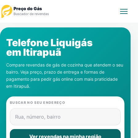
Preço do Gás
Buscador de revendas
Rastrear Pedido
Telefone Liquigás
em
Itirapuã
Revendedor
Compare revendas de gás de cozinha que atendem o seu
Notícias
bairro. Veja preço, prazo de entrega e formas de
pagamento para pedir gás online com mais praticidade
Cadastre-se
em
Itirapuã
.
Gás
BUSCAR NO SEU ENDEREÇO
Contatos
Rua, número, bairro
Ver revendas na minha região