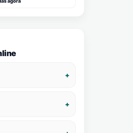
das agora
line