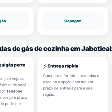
gás
Copagaz
ndas de gás de cozinha em Jabotica
⚡
quigás perto
Entrega rápida
Compare diferentes revendas e
eço e veja as
escolha a opção com melhor
óximas de você.
prazo de entrega para a sua
 por
Telefone
região.
e preço e prazo
 de pedir em