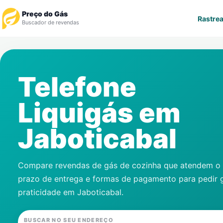
Preço do Gás
Rastrea
Buscador de revendas
Rastrear Pedido
Telefone
Revendedor
Liquigás em
Notícias
Jaboticabal
Cadastre-se
Gás
Compare revendas de gás de cozinha que atendem o s
prazo de entrega e formas de pagamento para pedir 
Contatos
praticidade em
Jaboticabal
.
BUSCAR NO SEU ENDEREÇO