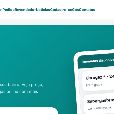
r Pedido
Revendedor
Notícias
Cadastre-se
Gás
Contatos
Revendas disponíve
Ultragaz * • 2
eu bairro. Veja preço,
Frete grátis
gás online com mais
Supergasbras
Compare preços