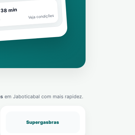
 38 min
Veja condições
o
ás
em
Jaboticabal
com mais rapidez.
Supergasbras