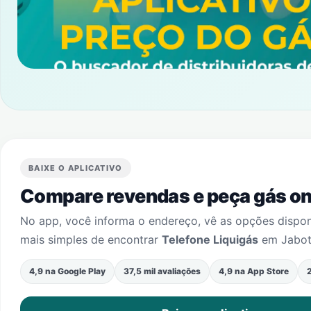
BAIXE O APLICATIVO
Compare revendas e peça gás onl
No app, você informa o endereço, vê as opções dispo
mais simples de encontrar
Telefone Liquigás
em
Jabot
4,9 na Google Play
37,5 mil avaliações
4,9 na App Store
2