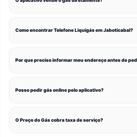
O aplicativo vende o gás diretamente?
Como encontrar Telefone Liquigás em Jaboticabal?
Por que preciso informar meu endereço antes de ped
Posso pedir gás online pelo aplicativo?
O Preço do Gás cobra taxa de serviço?