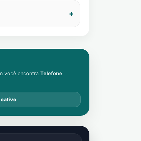
im você encontra
Telefone
icativo