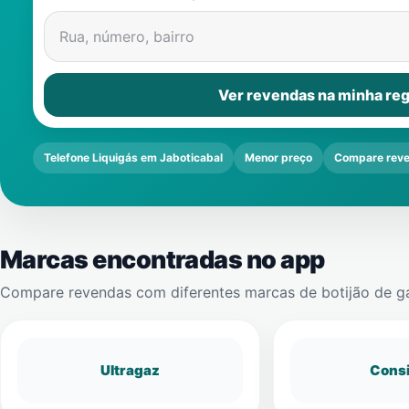
Rua, número, bairro
Ver revendas na minha reg
Telefone Liquigás em Jaboticabal
Menor preço
Compare rev
Marcas encontradas no app
Compare revendas com diferentes marcas de botijão de g
Ultragaz
Cons