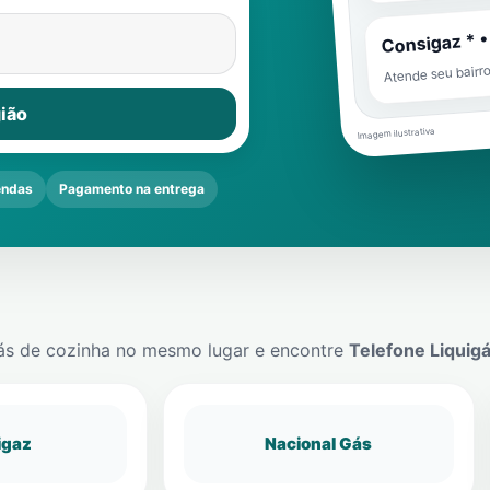
Consigaz * •
Atende seu bairr
ião
Imagem ilustrativa
endas
Pagamento na entrega
ás de cozinha no mesmo lugar e encontre
Telefone Liquig
igaz
Nacional Gás