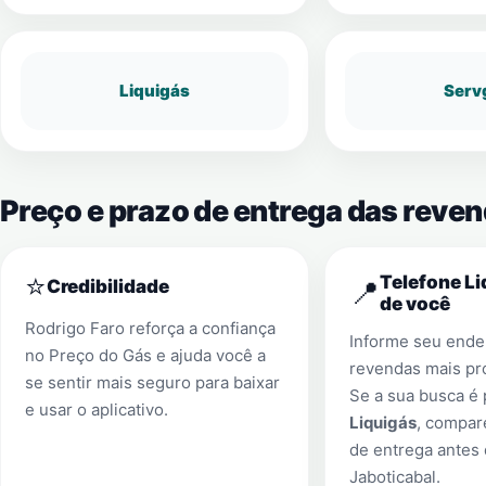
Liquigás
Serv
Preço e prazo de entrega das reve
⭐
Telefone Li
📍
Credibilidade
de você
Rodrigo Faro reforça a confiança
Informe seu ender
no Preço do Gás e ajuda você a
revendas mais pr
se sentir mais seguro para baixar
Se a sua busca é
e usar o aplicativo.
Liquigás
, compar
de entrega antes
Jaboticabal
.