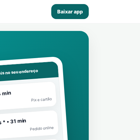
Baixar app
is no seu endereço
4 min
Pix e cartão
 * • 31 min
Pedido online