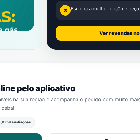
Escolha a melhor opção e peça 
3
Ver revendas n
ine pelo aplicativo
níveis na sua região e acompanha o pedido com muito mai
icabal
.
,9 mil avaliações