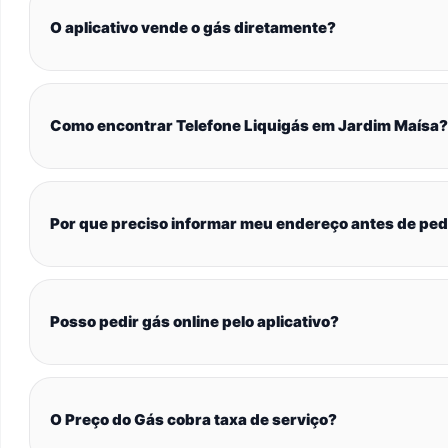
O aplicativo vende o gás diretamente?
Como encontrar Telefone Liquigás em Jardim Maísa?
Por que preciso informar meu endereço antes de ped
Posso pedir gás online pelo aplicativo?
O Preço do Gás cobra taxa de serviço?