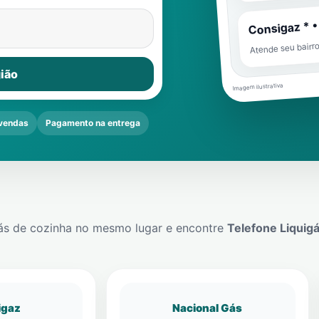
Consigaz * •
Atende seu bairr
ião
Imagem ilustrativa
vendas
Pagamento na entrega
ás de cozinha no mesmo lugar e encontre
Telefone Liquig
igaz
Nacional Gás