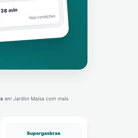
 38 min
Veja condições
o
ás
em
Jardim Maísa
com mais
Supergasbras