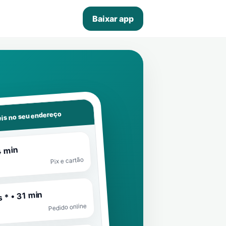
Baixar app
is no seu endereço
4 min
Pix e cartão
 * • 31 min
Pedido online