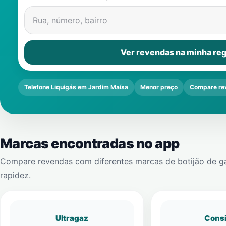
Rua, número, bairro
Ver revendas na minha reg
Telefone Liquigás em Jardim Maísa
Menor preço
Compare re
Marcas encontradas no app
Compare revendas com diferentes marcas de botijão de g
rapidez.
Ultragaz
Cons