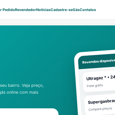
r Pedido
Revendedor
Notícias
Cadastre-se
Gás
Contatos
Revendas disponíve
Ultragaz * • 2
eu bairro. Veja preço,
Frete grátis
gás online com mais
Supergasbras
Compare preços