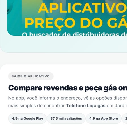
BAIXE O APLICATIVO
Compare revendas e peça gás onl
No app, você informa o endereço, vê as opções dispo
mais simples de encontrar
Telefone Liquigás
em
Jardi
4,9 na Google Play
37,5 mil avaliações
4,9 na App Store
2