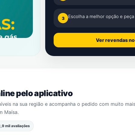
Escolha a melhor opção e peça 
3
Ver revendas n
ine pelo aplicativo
níveis na sua região e acompanha o pedido com muito mai
m Maísa
.
,9 mil avaliações