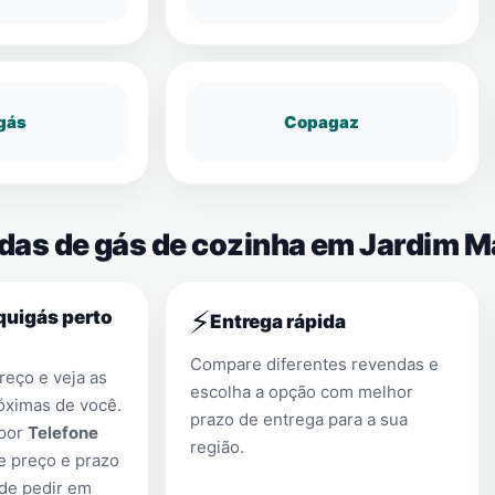
gás
Copagaz
ndas de gás de cozinha em Jardim M
⚡
quigás perto
Entrega rápida
Compare diferentes revendas e
eço e veja as
escolha a opção com melhor
óximas de você.
prazo de entrega para a sua
 por
Telefone
região.
e preço e prazo
 de pedir em