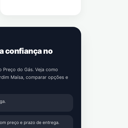
 a confiança no
no Preço do Gás. Veja como
rdim Maísa
, comparar opções e
ga.
com preço e prazo de entrega.