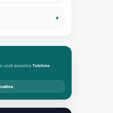
im você encontra
Telefone
icativo