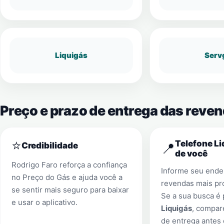
Liquigás
Serv
Preço e prazo de entrega das reve
⭐
Telefone Li
📍
Credibilidade
de você
Rodrigo Faro reforça a confiança
Informe seu ender
no Preço do Gás e ajuda você a
revendas mais pr
se sentir mais seguro para baixar
Se a sua busca é
e usar o aplicativo.
Liquigás
, compar
de entrega antes