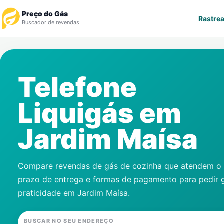
Preço do Gás
Rastrea
Buscador de revendas
Rastrear Pedido
Telefone
Revendedor
Liquigás em
Notícias
Jardim Maísa
Cadastre-se
Gás
Compare revendas de gás de cozinha que atendem o s
prazo de entrega e formas de pagamento para pedir 
Contatos
praticidade em
Jardim Maísa
.
BUSCAR NO SEU ENDEREÇO