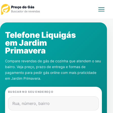
Preço do Gás
Buscador de revendas
Rastrear Pedido
Telefone Liquigás
em
Jardim
Revendedor
Primavera
Notícias
Compare revendas de gás de cozinha que atendem o seu
bairro. Veja preço, prazo de entrega e formas de
Cadastre-se
pagamento para pedir gás online com mais praticidade
em
Jardim Primavera
.
Gás
BUSCAR NO SEU ENDEREÇO
Contatos
Rua, número, bairro