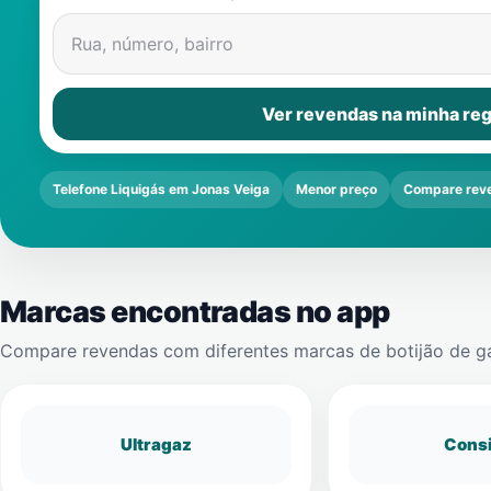
Rua, número, bairro
Ver revendas na minha reg
Telefone Liquigás em Jonas Veiga
Menor preço
Compare rev
Marcas encontradas no app
Compare revendas com diferentes marcas de botijão de g
Ultragaz
Cons