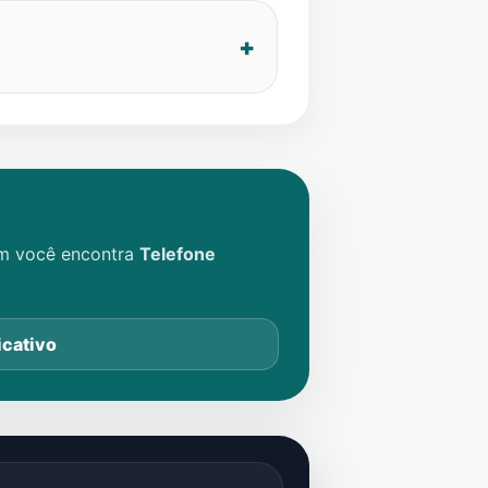
im você encontra
Telefone
icativo