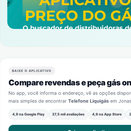
BAIXE O APLICATIVO
Compare revendas e peça gás onl
No app, você informa o endereço, vê as opções dispo
mais simples de encontrar
Telefone Liquigás
em
Jonas
4,9 na Google Play
37,5 mil avaliações
4,9 na App Store
2