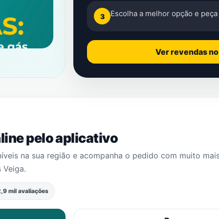
Escolha a melhor opção e peça 
3
Ver revendas n
ine pelo aplicativo
níveis na sua região e acompanha o pedido com muito mai
 Veiga
.
,9 mil avaliações