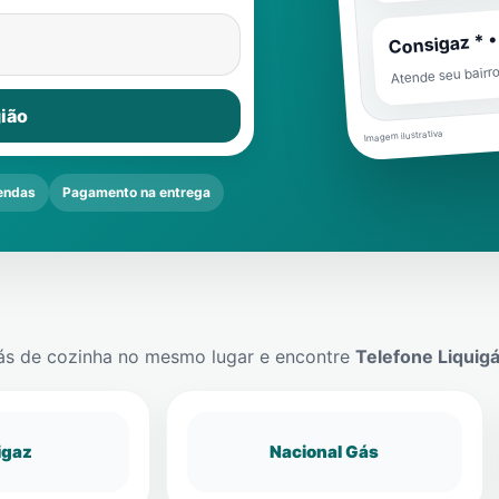
Consigaz * •
Atende seu bairr
ião
Imagem ilustrativa
endas
Pagamento na entrega
ás de cozinha no mesmo lugar e encontre
Telefone Liquig
igaz
Nacional Gás