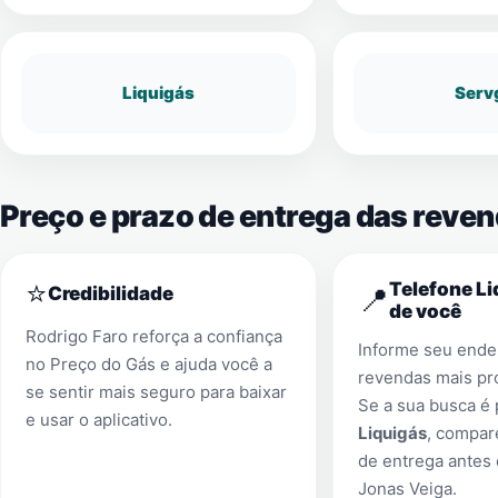
Liquigás
Serv
Preço e prazo de entrega das reve
⭐
Telefone Li
📍
Credibilidade
de você
Rodrigo Faro reforça a confiança
Informe seu ender
no Preço do Gás e ajuda você a
revendas mais pr
se sentir mais seguro para baixar
Se a sua busca é
e usar o aplicativo.
Liquigás
, compar
de entrega antes
Jonas Veiga
.