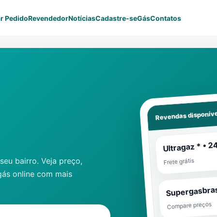
r Pedido
Revendedor
Notícias
Cadastre-se
Gás
Contatos
Revendas disponíve
Ultragaz * • 2
eu bairro. Veja preço,
Frete grátis
gás online com mais
Supergasbras
Compare preços