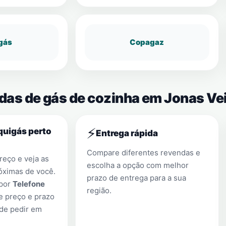
gás
Copagaz
ndas de gás de cozinha em Jonas Ve
⚡
quigás perto
Entrega rápida
Compare diferentes revendas e
eço e veja as
escolha a opção com melhor
óximas de você.
prazo de entrega para a sua
 por
Telefone
região.
e preço e prazo
 de pedir em