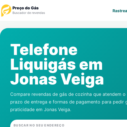
Preço do Gás
Rastrea
Buscador de revendas
Rastrear Pedido
Telefone
Revendedor
Liquigás em
Notícias
Jonas Veiga
Cadastre-se
Gás
Compare revendas de gás de cozinha que atendem o s
prazo de entrega e formas de pagamento para pedir 
Contatos
praticidade em
Jonas Veiga
.
BUSCAR NO SEU ENDEREÇO