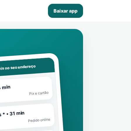
Baixar app
is no seu endereço
4 min
Pix e cartão
 * • 31 min
Pedido online