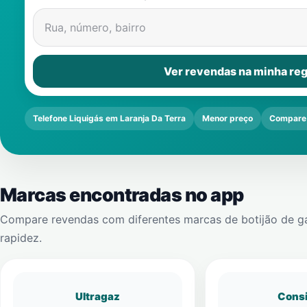
Rua, número, bairro
Ver revendas na minha reg
Telefone Liquigás em Laranja Da Terra
Menor preço
Compare
Marcas encontradas no app
Compare revendas com diferentes marcas de botijão de g
rapidez.
Ultragaz
Cons