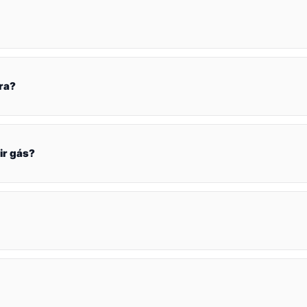
ra?
ir gás?