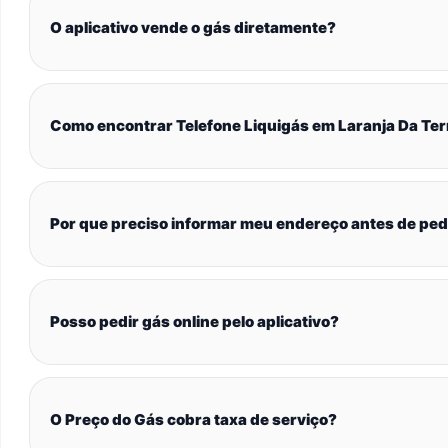
O aplicativo vende o gás diretamente?
Como encontrar Telefone Liquigás em Laranja Da Ter
Por que preciso informar meu endereço antes de ped
Posso pedir gás online pelo aplicativo?
O Preço do Gás cobra taxa de serviço?