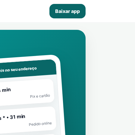
Baixar app
is no seu endereço
4 min
Pix e cartão
 * • 31 min
Pedido online