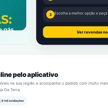
Escolha a melhor opção e peça 
3
Ver revendas n
ine pelo aplicativo
níveis na sua região e acompanha o pedido com muito mai
ja Da Terra
.
,9 mil avaliações