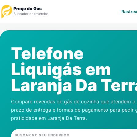
Preço do Gás
Rastrea
Buscador de revendas
Rastrear Pedido
Telefone
Revendedor
Liquigás em
Notícias
Laranja Da Terr
Cadastre-se
Gás
Compare revendas de gás de cozinha que atendem o s
prazo de entrega e formas de pagamento para pedir 
Contatos
praticidade em
Laranja Da Terra
.
BUSCAR NO SEU ENDEREÇO