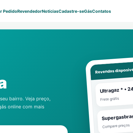
r Pedido
Revendedor
Notícias
Cadastre-se
Gás
Contatos
Revendas disponíve
a
Ultragaz * • 2
eu bairro. Veja preço,
Frete grátis
gás online com mais
Supergasbras
Compare preços