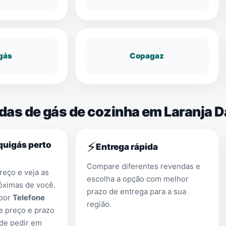
gás
Copagaz
das de gás de cozinha em Laranja D
⚡
quigás perto
Entrega rápida
Compare diferentes revendas e
eço e veja as
escolha a opção com melhor
óximas de você.
prazo de entrega para a sua
 por
Telefone
região.
e preço e prazo
 de pedir em