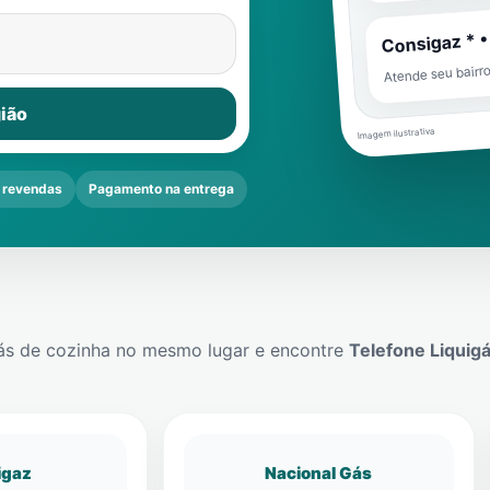
Consigaz * •
Atende seu bairr
ião
Imagem ilustrativa
 revendas
Pagamento na entrega
ás de cozinha no mesmo lugar e encontre
Telefone Liquig
igaz
Nacional Gás