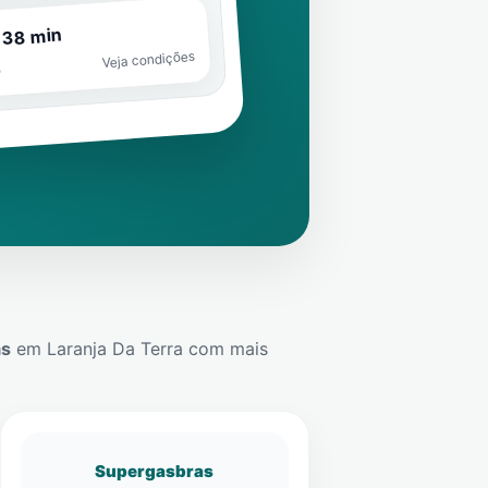
 38 min
Veja condições
o
ás
em
Laranja Da Terra
com mais
Supergasbras