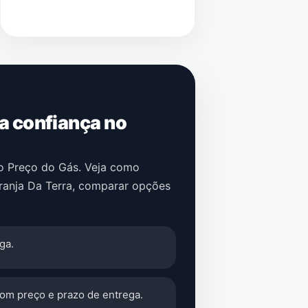
 a confiança no
no Preço do Gás. Veja como
ranja Da Terra
, comparar opções
ga.
com preço e prazo de entrega.