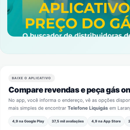
BAIXE O APLICATIVO
Compare revendas e peça gás onl
No app, você informa o endereço, vê as opções dispo
mais simples de encontrar
Telefone Liquigás
em
Laran
4,9 na Google Play
37,5 mil avaliações
4,9 na App Store
2