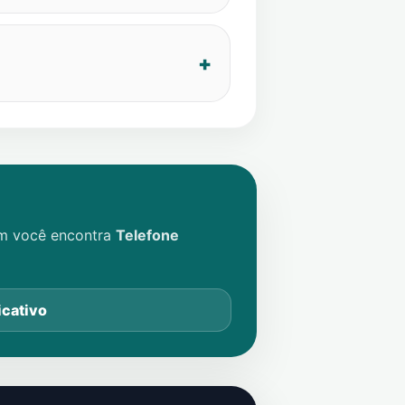
im você encontra
Telefone
icativo