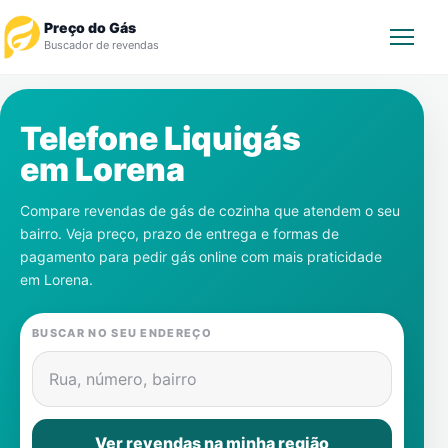
Preço do Gás
Buscador de revendas
Rastrear Pedido
Telefone Liquigás
em
Lorena
Revendedor
Compare revendas de gás de cozinha que atendem o seu
Notícias
bairro. Veja preço, prazo de entrega e formas de
pagamento para pedir gás online com mais praticidade
Cadastre-se
em
Lorena
.
Gás
BUSCAR NO SEU ENDEREÇO
Contatos
Rua, número, bairro
Ver revendas na minha região