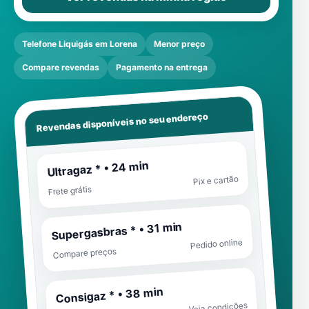
Telefone Liquigás em Lorena
Menor preço
Compare revendas
Pagamento na entrega
Revendas disponíveis no seu endereço
Ultragaz * • 24 min
Pix e cartão
Frete grátis
Supergasbras * • 31 min
Pedido online
Compare preços
Consigaz * • 38 min
Veja condições