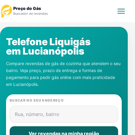
Preço do Gás
Buscador de revendas
Rastrear Pedido
Telefone Liquigás
em
Lucianópolis
Revendedor
Compare revendas de gás de cozinha que atendem o seu
Notícias
bairro. Veja preço, prazo de entrega e formas de
pagamento para pedir gás online com mais praticidade
Cadastre-se
em
Lucianópolis
.
Gás
BUSCAR NO SEU ENDEREÇO
Contatos
Rua, número, bairro
Ver revendas na minha região