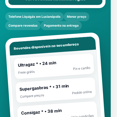
Telefone Liquigás em Lucianópolis
Menor preço
Compare revendas
Pagamento na entrega
Revendas disponíveis no seu endereço
Ultragaz * • 24 min
Pix e cartão
Frete grátis
Supergasbras * • 31 min
Pedido online
Compare preços
Consigaz * • 38 min
Veja condições