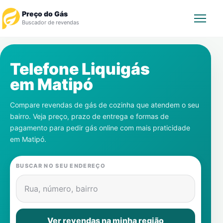
Preço do Gás
Buscador de revendas
Rastrear Pedido
Telefone Liquigás
em
Matipó
Revendedor
Compare revendas de gás de cozinha que atendem o seu
Notícias
bairro. Veja preço, prazo de entrega e formas de
pagamento para pedir gás online com mais praticidade
Cadastre-se
em
Matipó
.
Gás
BUSCAR NO SEU ENDEREÇO
Contatos
Rua, número, bairro
Ver revendas na minha região