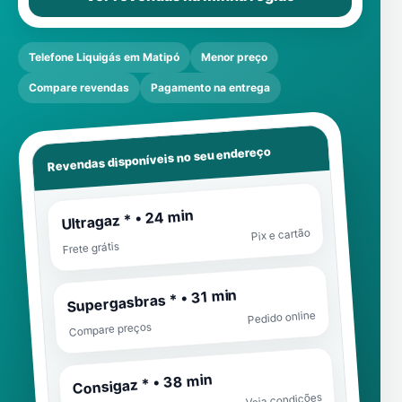
Telefone Liquigás em Matipó
Menor preço
Compare revendas
Pagamento na entrega
Revendas disponíveis no seu endereço
Ultragaz * • 24 min
Pix e cartão
Frete grátis
Supergasbras * • 31 min
Pedido online
Compare preços
Consigaz * • 38 min
Veja condições