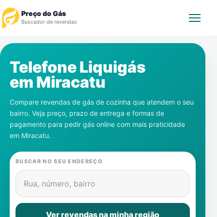
Preço do Gás
Buscador de revendas
Rastrear Pedido
Telefone Liquigás
em
Miracatu
Revendedor
Compare revendas de gás de cozinha que atendem o seu
Notícias
bairro. Veja preço, prazo de entrega e formas de
pagamento para pedir gás online com mais praticidade
Cadastre-se
em
Miracatu
.
Gás
BUSCAR NO SEU ENDEREÇO
Contatos
Rua, número, bairro
Ver revendas na minha região