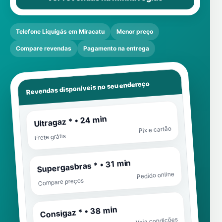
Telefone Liquigás em Miracatu
Menor preço
Compare revendas
Pagamento na entrega
Revendas disponíveis no seu endereço
Ultragaz * • 24 min
Pix e cartão
Frete grátis
Supergasbras * • 31 min
Pedido online
Compare preços
Consigaz * • 38 min
Veja condições