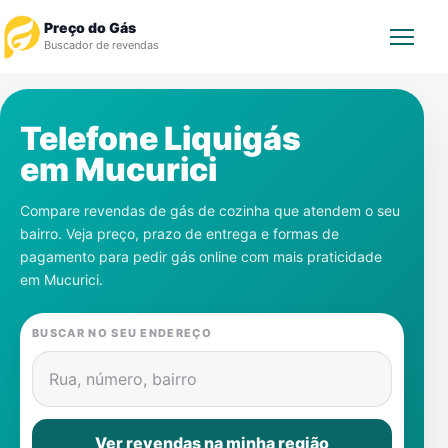
Preço do Gás
Buscador de revendas
Rastrear Pedido
Telefone Liquigás
em
Mucurici
Revendedor
Compare revendas de gás de cozinha que atendem o seu
Notícias
bairro. Veja preço, prazo de entrega e formas de
pagamento para pedir gás online com mais praticidade
Cadastre-se
em
Mucurici
.
Gás
BUSCAR NO SEU ENDEREÇO
Contatos
Rua, número, bairro
Ver revendas na minha região