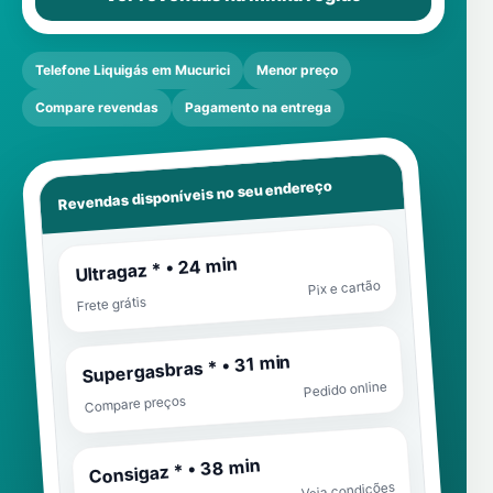
Telefone Liquigás em Mucurici
Menor preço
Compare revendas
Pagamento na entrega
Revendas disponíveis no seu endereço
Ultragaz * • 24 min
Pix e cartão
Frete grátis
Supergasbras * • 31 min
Pedido online
Compare preços
Consigaz * • 38 min
Veja condições