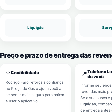
Liquigás
Serv
Preço e prazo de entrega das reve
⭐
Telefone Li
📍
Credibilidade
de você
Rodrigo Faro reforça a confiança
Informe seu ender
no Preço do Gás e ajuda você a
revendas mais pr
se sentir mais seguro para baixar
Se a sua busca é
e usar o aplicativo.
Liquigás
, compar
de entrega antes