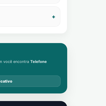
im você encontra
Telefone
icativo