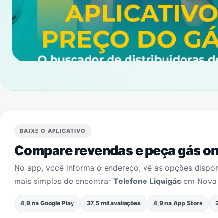
BAIXE O APLICATIVO
Compare revendas e peça gás onl
No app, você informa o endereço, vê as opções dispo
mais simples de encontrar
Telefone Liquigás
em
Nova
4,9 na Google Play
37,5 mil avaliações
4,9 na App Store
2