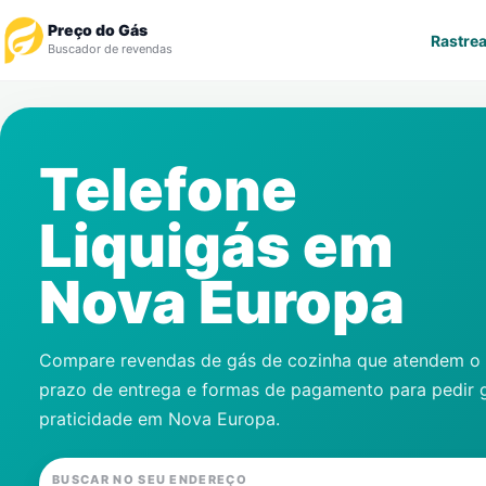
Preço do Gás
Rastrea
Buscador de revendas
Rastrear Pedido
Telefone
Revendedor
Liquigás em
Notícias
Nova Europa
Cadastre-se
Gás
Compare revendas de gás de cozinha que atendem o s
prazo de entrega e formas de pagamento para pedir 
Contatos
praticidade em
Nova Europa
.
BUSCAR NO SEU ENDEREÇO