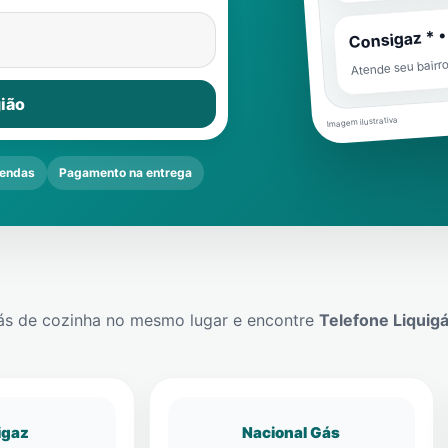
Consigaz * •
Atende seu bairr
ião
Imagem ilustrativa
endas
Pagamento na entrega
ás de cozinha no mesmo lugar e encontre
Telefone Liquig
igaz
Nacional Gás