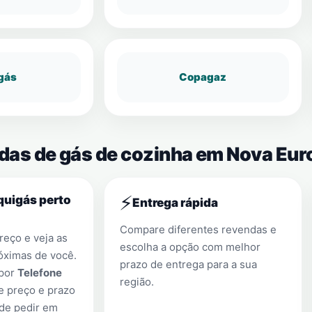
gás
Copagaz
ndas de gás de cozinha em Nova Eur
⚡
quigás perto
Entrega rápida
Compare diferentes revendas e
eço e veja as
escolha a opção com melhor
óximas de você.
prazo de entrega para a sua
 por
Telefone
região.
e preço e prazo
 de pedir em