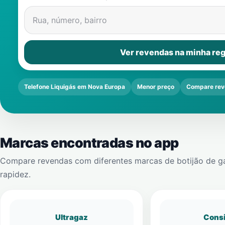
Rua, número, bairro
Ver revendas na minha reg
Telefone Liquigás em Nova Europa
Menor preço
Compare rev
Marcas encontradas no app
Compare revendas com diferentes marcas de botijão de g
rapidez.
Ultragaz
Cons