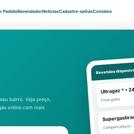
r Pedido
Revendedor
Notícias
Cadastre-se
Gás
Contatos
Revendas disponíve
Ultragaz * • 2
eu bairro. Veja preço,
Frete grátis
gás online com mais
Supergasbras
Compare preços