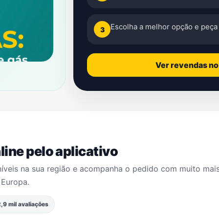
Escolha a melhor opção e peça 
3
Ver revendas n
ine pelo aplicativo
níveis na sua região e acompanha o pedido com muito mai
 Europa
.
,9 mil avaliações