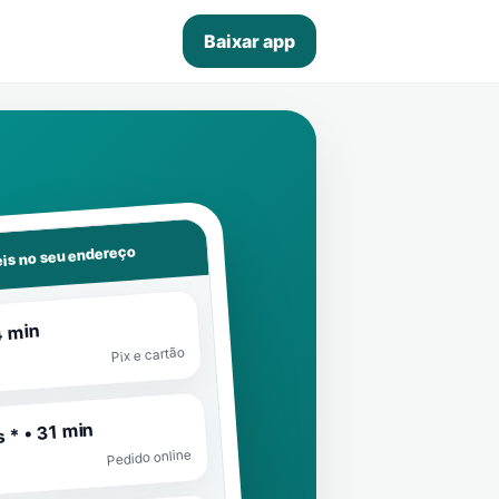
Baixar app
is no seu endereço
4 min
Pix e cartão
 * • 31 min
Pedido online