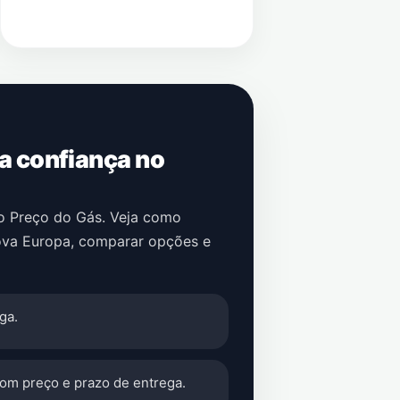
 a confiança no
no Preço do Gás. Veja como
va Europa
, comparar opções e
ga.
com preço e prazo de entrega.