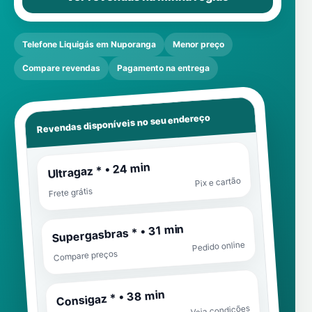
Telefone Liquigás em Nuporanga
Menor preço
Compare revendas
Pagamento na entrega
Revendas disponíveis no seu endereço
Ultragaz * • 24 min
Pix e cartão
Frete grátis
Supergasbras * • 31 min
Pedido online
Compare preços
Consigaz * • 38 min
Veja condições