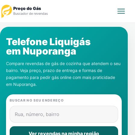
Preço do Gás
Buscador de revendas
Rastrear Pedido
Telefone Liquigás
em
Nuporanga
Revendedor
Compare revendas de gás de cozinha que atendem o seu
Notícias
bairro. Veja preço, prazo de entrega e formas de
pagamento para pedir gás online com mais praticidade
Cadastre-se
em
Nuporanga
.
Gás
BUSCAR NO SEU ENDEREÇO
Contatos
Rua, número, bairro
Ver revendas na minha região