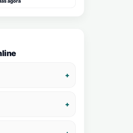
das agora
line