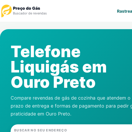
Preço do Gás
Rastrea
Buscador de revendas
Rastrear Pedido
Telefone
Revendedor
Liquigás em
Notícias
Ouro Preto
Cadastre-se
Gás
Compare revendas de gás de cozinha que atendem o s
prazo de entrega e formas de pagamento para pedir 
Contatos
praticidade em
Ouro Preto
.
BUSCAR NO SEU ENDEREÇO