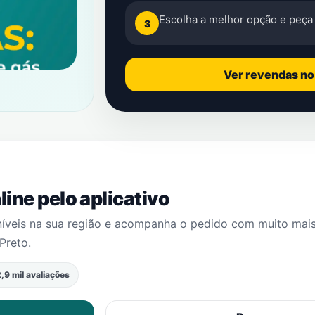
Escolha a melhor opção e peça 
3
Ver revendas n
ine pelo aplicativo
níveis na sua região e acompanha o pedido com muito mai
Preto
.
,9 mil avaliações