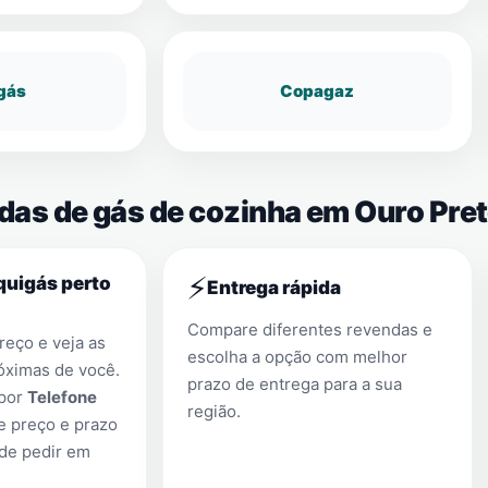
gás
Copagaz
ndas de gás de cozinha em Ouro Pre
⚡
quigás perto
Entrega rápida
Compare diferentes revendas e
eço e veja as
escolha a opção com melhor
óximas de você.
prazo de entrega para a sua
 por
Telefone
região.
e preço e prazo
 de pedir em