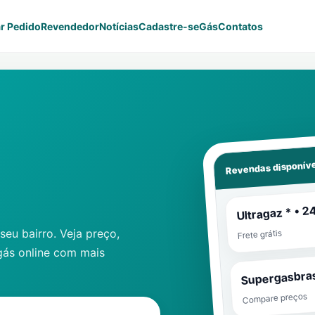
r Pedido
Revendedor
Notícias
Cadastre-se
Gás
Contatos
Revendas disponíve
Ultragaz * • 2
eu bairro. Veja preço,
Frete grátis
gás online com mais
Supergasbras
Compare preços