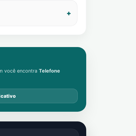
im você encontra
Telefone
icativo