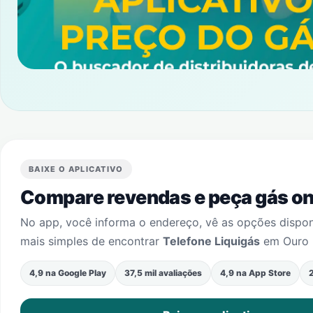
BAIXE O APLICATIVO
Compare revendas e peça gás onl
No app, você informa o endereço, vê as opções dispo
mais simples de encontrar
Telefone Liquigás
em
Ouro 
4,9 na Google Play
37,5 mil avaliações
4,9 na App Store
2