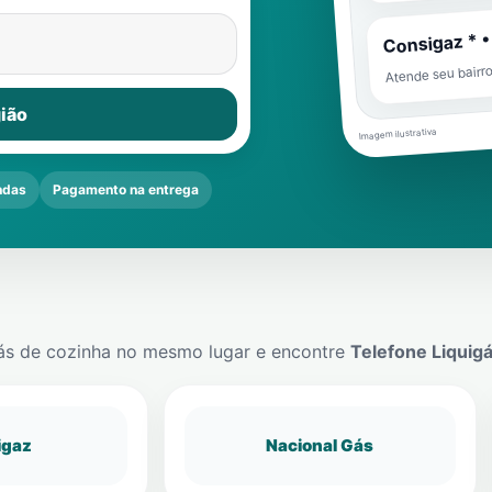
Consigaz * •
Atende seu bairr
ião
Imagem ilustrativa
ndas
Pagamento na entrega
ás de cozinha no mesmo lugar e encontre
Telefone Liquig
igaz
Nacional Gás