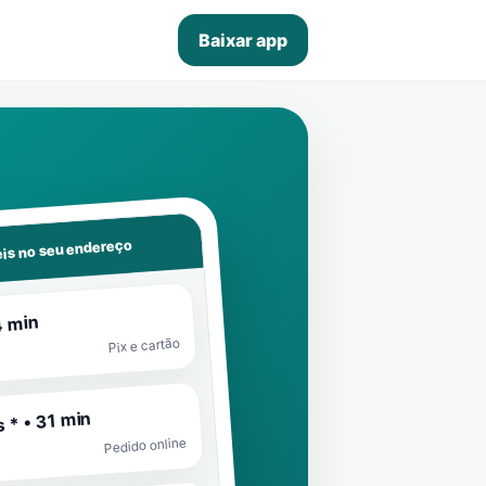
Baixar app
is no seu endereço
4 min
Pix e cartão
 * • 31 min
Pedido online