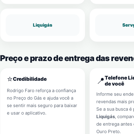
Liquigás
Serv
Preço e prazo de entrega das reve
⭐
Telefone Li
📍
Credibilidade
de você
Rodrigo Faro reforça a confiança
Informe seu ender
no Preço do Gás e ajuda você a
revendas mais pr
se sentir mais seguro para baixar
Se a sua busca é
e usar o aplicativo.
Liquigás
, compar
de entrega antes
Ouro Preto
.