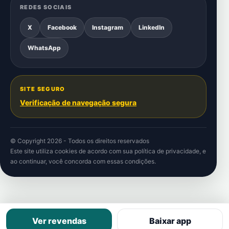
REDES SOCIAIS
X
Facebook
Instagram
LinkedIn
WhatsApp
SITE SEGURO
Verificação de navegação segura
© Copyright 2026 - Todos os direitos reservados
Este site utiliza cookies de acordo com sua
política de privacidade
, e
ao continuar, você concorda com essas condições.
Ver revendas
Baixar app