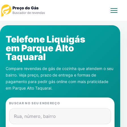
Preço do Gás
Buscador de revendas
Rastrear Pedido
Telefone Liquigás
em
Parque Alto
Revendedor
Taquaral
Notícias
Compare revendas de gás de cozinha que atendem o seu
bairro. Veja preço, prazo de entrega e formas de
Cadastre-se
pagamento para pedir gás online com mais praticidade
em
Parque Alto Taquaral
.
Gás
BUSCAR NO SEU ENDEREÇO
Contatos
Rua, número, bairro